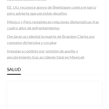
EE. UU. reconoce apoyo de Sheinbaum contra el narco
pero advierte que persisten desafíos
México y Perú restablecen relaciones diplomáticas tras
cuatro años de enfrentamientos
Declaran accidental la muerte de Brandon Clarke por
consumo de heroína y cocaína
Imputan a copiloto por omisión de auxilio y
encubrimiento tras accidente fatal en Mexicali
SALUD