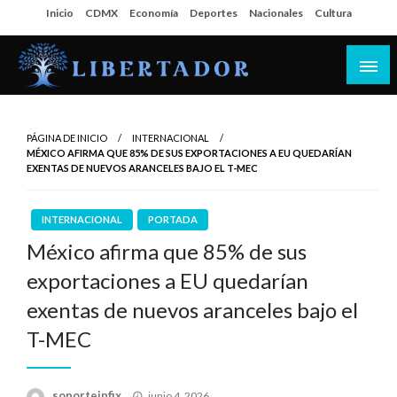
Salta
Inicio
CDMX
Economía
Deportes
Nacionales
Cultura
al
contenido
Libertador MX
PÁGINA DE INICIO
INTERNACIONAL
MÉXICO AFIRMA QUE 85% DE SUS EXPORTACIONES A EU QUEDARÍAN
EXENTAS DE NUEVOS ARANCELES BAJO EL T-MEC
INTERNACIONAL
PORTADA
México afirma que 85% de sus
exportaciones a EU quedarían
exentas de nuevos aranceles bajo el
T-MEC
Publicado
soporteinfix
junio 4, 2026