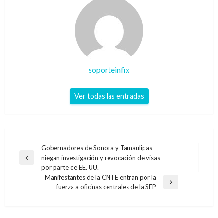
soporteinfix
Ver todas las entradas
Navegación
Gobernadores de Sonora y Tamaulipas
niegan investigación y revocación de visas
de
Entrada
por parte de EE. UU.
anterior
entradas
Manifestantes de la CNTE entran por la
Entrada
fuerza a oficinas centrales de la SEP
siguiente