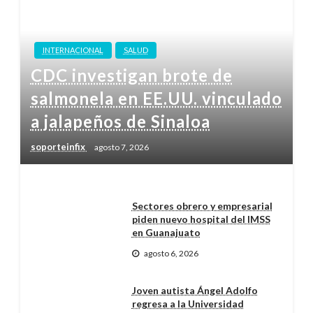
INTERNACIONAL
SALUD
CDC investigan brote de
salmonela en EE.UU. vinculado
a jalapeños de Sinaloa
soporteinfix
agosto 7, 2026
Sectores obrero y empresarial
piden nuevo hospital del IMSS
en Guanajuato
agosto 6, 2026
Joven autista Ángel Adolfo
regresa a la Universidad