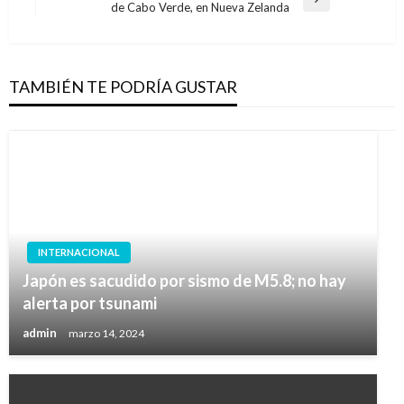
entradas
Entrada
de Cabo Verde, en Nueva Zelanda
siguiente
TAMBIÉN TE PODRÍA GUSTAR
INTERNACIONAL
Japón es sacudido por sismo de M5.8; no hay
alerta por tsunami
admin
marzo 14, 2024