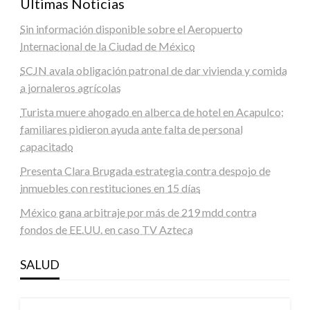
Últimas Noticias
Sin información disponible sobre el Aeropuerto
Internacional de la Ciudad de México
SCJN avala obligación patronal de dar vivienda y comida
a jornaleros agrícolas
Turista muere ahogado en alberca de hotel en Acapulco;
familiares pidieron ayuda ante falta de personal
capacitado
Presenta Clara Brugada estrategia contra despojo de
inmuebles con restituciones en 15 días
México gana arbitraje por más de 219 mdd contra
fondos de EE.UU. en caso TV Azteca
SALUD