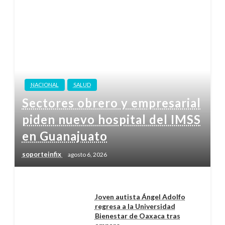
NACIONAL
SALUD
Sectores obrero y empresarial
piden nuevo hospital del IMSS
en Guanajuato
soporteinfix
agosto 6, 2026
Joven autista Ángel Adolfo
regresa a la Universidad
Bienestar de Oaxaca tras