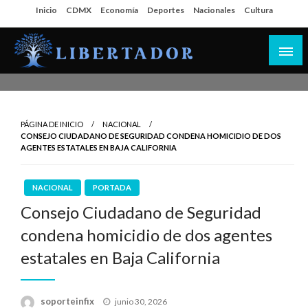
Salta
Inicio
CDMX
Economía
Deportes
Nacionales
Cultura
al
contenido
Libertador MX
PÁGINA DE INICIO
NACIONAL
CONSEJO CIUDADANO DE SEGURIDAD CONDENA HOMICIDIO DE DOS
AGENTES ESTATALES EN BAJA CALIFORNIA
NACIONAL
PORTADA
Consejo Ciudadano de Seguridad
condena homicidio de dos agentes
estatales en Baja California
Publicado
soporteinfix
junio 30, 2026