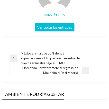
soporteinfix
Ver todas las entradas
Navegación
México afirma que 85% de sus
exportaciones a EU quedarían exentas de
de
Entrada
nuevos aranceles bajo el T-MEC
anterior
entradas
Florentino Pérez promete el regreso de
Entrada
Mourinho al Real Madrid
siguiente
TAMBIÉN TE PODRÍA GUSTAR