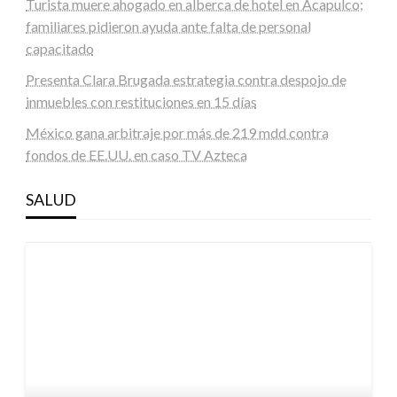
Turista muere ahogado en alberca de hotel en Acapulco;
familiares pidieron ayuda ante falta de personal
capacitado
Presenta Clara Brugada estrategia contra despojo de
inmuebles con restituciones en 15 días
México gana arbitraje por más de 219 mdd contra
fondos de EE.UU. en caso TV Azteca
SALUD