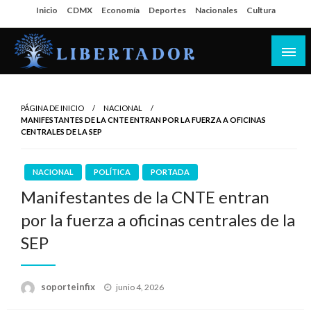
Salta
Inicio
CDMX
Economía
Deportes
Nacionales
Cultura
al
contenido
Libertador MX
PÁGINA DE INICIO
NACIONAL
MANIFESTANTES DE LA CNTE ENTRAN POR LA FUERZA A OFICINAS
CENTRALES DE LA SEP
NACIONAL
POLÍTICA
PORTADA
Manifestantes de la CNTE entran
por la fuerza a oficinas centrales de la
SEP
Publicado
soporteinfix
junio 4, 2026
en