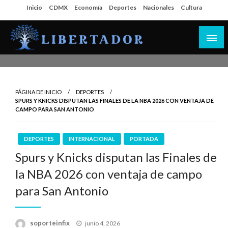
Salta
Inicio
CDMX
Economía
Deportes
Nacionales
Cultura
al
contenido
Libertador MX
PÁGINA DE INICIO
DEPORTES
SPURS Y KNICKS DISPUTAN LAS FINALES DE LA NBA 2026 CON VENTAJA DE
CAMPO PARA SAN ANTONIO
DEPORTES
INTERNACIONAL
PORTADA
Spurs y Knicks disputan las Finales de
la NBA 2026 con ventaja de campo
para San Antonio
Publicado
soporteinfix
junio 4, 2026