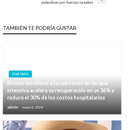
entradas
Entrada
palestinas por fuerzas israelíes
siguiente
TAMBIÉN TE PODRÍA GUSTAR
PORTADA
Brindar movilidad a las personas en terapia
intensiva acelera su recuperación en un 36% y
reduce el 30% de los costos hospitalarios
admin
mayo 8, 2024