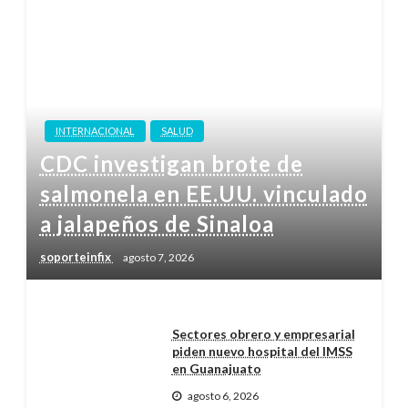
INTERNACIONAL
SALUD
CDC investigan brote de
salmonela en EE.UU. vinculado
a jalapeños de Sinaloa
soporteinfix
agosto 7, 2026
Sectores obrero y empresarial
piden nuevo hospital del IMSS
en Guanajuato
agosto 6, 2026