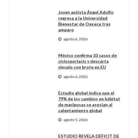
Joven autista Ángel Adolfo
regresa a la Universidad
Bienestar de Oaxaca tras
amparo
agosto 6, 2026
México confirma 33 casos de
ciclosporiasis y descarta
vínculo con brote en EU
agosto 6, 2026
Estudio global indica que el
79% de los cambios en hábitat
de mariposas se asocian al
calentamiento global
agosto 5, 2026
ESTUDIO REVELA DÉFICIT DE