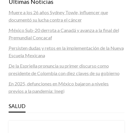
Últimas Noticias
Muere a los 26 años Sydney Towle, influencer que
documentó su lucha contra el cáncer
México Sub-20 derrota a Canadá y avanza a la final del
Premundial Concacaf
Persisten dudas y retos en la implementación de la Nueva
Escuela Mexicana
De la Espriella pronuncia su primer discurso como
presidente de Colombia con diez claves de su gobierno
En 2025, defunciones en México bajaron a niveles
previos a la pandemia: Inegi
SALUD