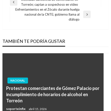
Navegación
Entrada
Torreón; captan a sospechoso en video
de
anterior
Enfrentamientos en el Zócalo durante huelga
entradas
nacional de la CNTE; gobierno llama al
Entrada
diálogo
siguiente
TAMBIÉN TE PODRÍA GUSTAR
NACIONAL
Protestan comerciantes de Gómez Palacio por
incumplimiento de horarios de alcohol en
Torreón
soporteinfix
abril 15, 2026