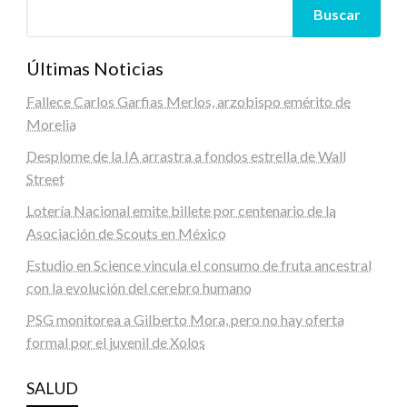
Buscar
Últimas Noticias
Fallece Carlos Garfias Merlos, arzobispo emérito de
Morelia
Desplome de la IA arrastra a fondos estrella de Wall
Street
Lotería Nacional emite billete por centenario de la
Asociación de Scouts en México
Estudio en Science vincula el consumo de fruta ancestral
con la evolución del cerebro humano
PSG monitorea a Gilberto Mora, pero no hay oferta
formal por el juvenil de Xolos
SALUD