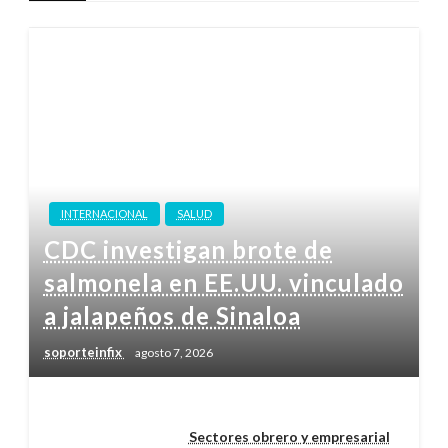
INTERNACIONAL
SALUD
CDC investigan brote de
salmonela en EE.UU. vinculado
a jalapeños de Sinaloa
soporteinfix
agosto 7, 2026
Sectores obrero y empresarial