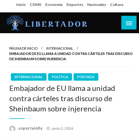
Salta
Inicio
CDMX
Economía
Deportes
Nacionales
Cultura
al
contenido
Libertador MX
PÁGINA DE INICIO
INTERNACIONAL
EMBAJADOR DE EU LLAMA A UNIDAD CONTRA CÁRTELES TRAS DISCURSO
DE SHEINBAUM SOBRE INJERENCIA
INTERNACIONAL
POLÍTICA
PORTADA
Embajador de EU llama a unidad
contra cárteles tras discurso de
Sheinbaum sobre injerencia
Publicado
soporteinfix
junio 2, 2026
en