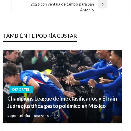
entradas
2026 con ventaja de campo para San
Entrada
Antonio
siguiente
TAMBIÉN TE PODRÍA GUSTAR
DEPORTES
Champions League define clasificados y Efraín
Juárez justifica gesto polémico en México
soporteinfix
marzo 16, 2026