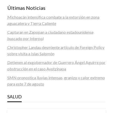
Últimas Noticias
Michoacán intensifica combate a la extorsión en zona
aguacatera y Tierra Caliente
Capturan en Zapopan a ciudadano estadounidense
buscado por Interpol
Christopher Landau desmiente artículo de Foreign Policy
sobre visita a Islas Salomón
Detienen al exgobernador de Guerrero Ángel Aguirre por
obstrucción en el caso Ayotzinapa
SMN pronostica lluvias intensas, granizo y calor extremo
para este 7 de agosto
SALUD