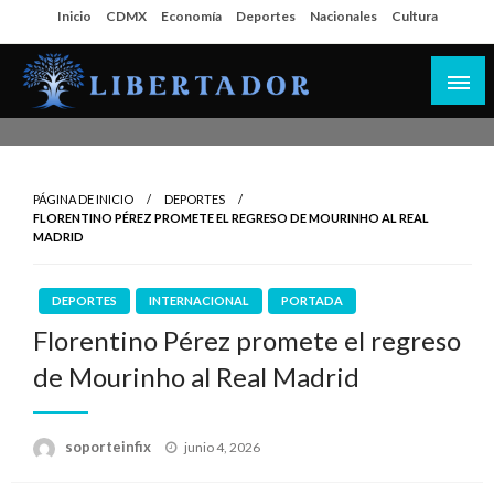
Salta
Inicio
CDMX
Economía
Deportes
Nacionales
Cultura
al
contenido
Libertador MX
PÁGINA DE INICIO
DEPORTES
FLORENTINO PÉREZ PROMETE EL REGRESO DE MOURINHO AL REAL
MADRID
DEPORTES
INTERNACIONAL
PORTADA
Florentino Pérez promete el regreso
de Mourinho al Real Madrid
Publicado
soporteinfix
junio 4, 2026
en