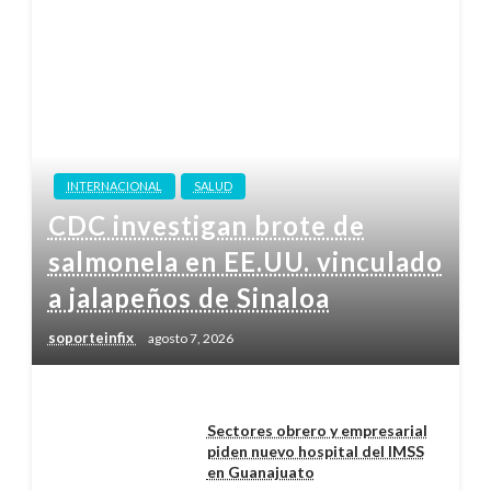
INTERNACIONAL
SALUD
CDC investigan brote de
salmonela en EE.UU. vinculado
a jalapeños de Sinaloa
soporteinfix
agosto 7, 2026
Sectores obrero y empresarial
piden nuevo hospital del IMSS
en Guanajuato