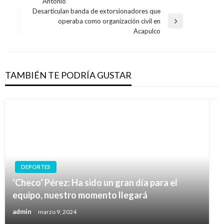
Antonio
anterior
entradas
Desarticulan banda de extorsionadores que
operaba como organización civil en
Entrada
Acapulco
siguiente
TAMBIÉN TE PODRÍA GUSTAR
DEPORTES
‘Checo’ Pérez: Ha sido un gran día para el
equipo, nuestro momento llegará
admin
marzo 9, 2024