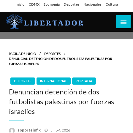
Salta
Inicio
CDMX
Economía
Deportes
Nacionales
Cultura
al
contenido
Libertador MX
PÁGINA DE INICIO
DEPORTES
DENUNCIAN DETENCIÓN DE DOS FUTBOLISTAS PALESTINAS POR
FUERZAS ISRAELÍES
DEPORTES
INTERNACIONAL
PORTADA
Denuncian detención de dos
futbolistas palestinas por fuerzas
israelíes
Publicado
soporteinfix
junio 4, 2026