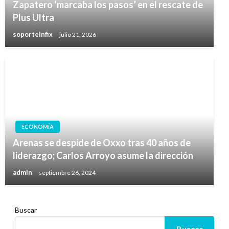
Zapatero ‘marcaba los pasos’ en el rescate de
Plus Ultra
soporteinfix
julio 21, 2026
ECONOMÍA
Arenas se despide de Oxxo tras 40 años de
liderazgo; Carlos Arroyo asume la dirección
admin
septiembre 26, 2024
Buscar
Buscar