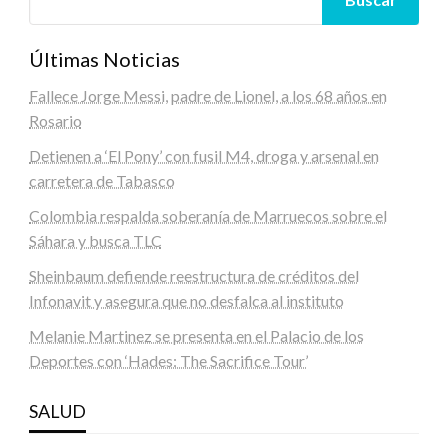
Últimas Noticias
Fallece Jorge Messi, padre de Lionel, a los 68 años en
Rosario
Detienen a ‘El Pony’ con fusil M4, droga y arsenal en
carretera de Tabasco
Colombia respalda soberanía de Marruecos sobre el
Sáhara y busca TLC
Sheinbaum defiende reestructura de créditos del
Infonavit y asegura que no desfalca al instituto
Melanie Martinez se presenta en el Palacio de los
Deportes con ‘Hades: The Sacrifice Tour’
SALUD