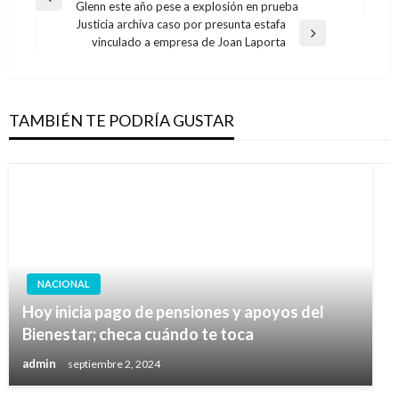
Entrada
Glenn este año pese a explosión en prueba
de
anterior
Justicia archiva caso por presunta estafa
entradas
Entrada
vinculado a empresa de Joan Laporta
siguiente
TAMBIÉN TE PODRÍA GUSTAR
NACIONAL
Hoy inicia pago de pensiones y apoyos del
Bienestar; checa cuándo te toca
admin
septiembre 2, 2024