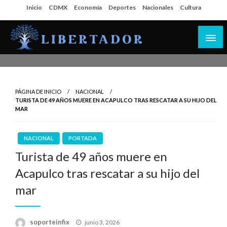
Salta
Inicio
CDMX
Economía
Deportes
Nacionales
Cultura
al
contenido
Libertador MX
PÁGINA DE INICIO
NACIONAL
TURISTA DE 49 AÑOS MUERE EN ACAPULCO TRAS RESCATAR A SU HIJO DEL
MAR
NACIONAL
PORTADA
Turista de 49 años muere en
Acapulco tras rescatar a su hijo del
mar
Publicado
soporteinfix
junio 3, 2026