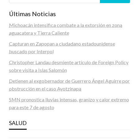
Últimas Noticias
Michoacán intensifica combate a la extorsión en zona
aguacatera y Tierra Caliente
Capturan en Zapopan a ciudadano estadounidense
buscado por Interpol
Christopher Landau desmiente artículo de Foreign Policy
sobre visita a Islas Salomón
Detienen al exgobernador de Guerrero Ángel Aguirre por
obstrucción en el caso Ayotzinapa
SMN pronostica lluvias intensas, granizo y calor extremo
para este 7 de agosto
SALUD