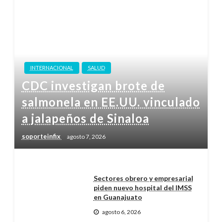
INTERNACIONAL
SALUD
CDC investigan brote de
salmonela en EE.UU. vinculado
a jalapeños de Sinaloa
soporteinfix
agosto 7, 2026
Sectores obrero y empresarial
piden nuevo hospital del IMSS
en Guanajuato
agosto 6, 2026