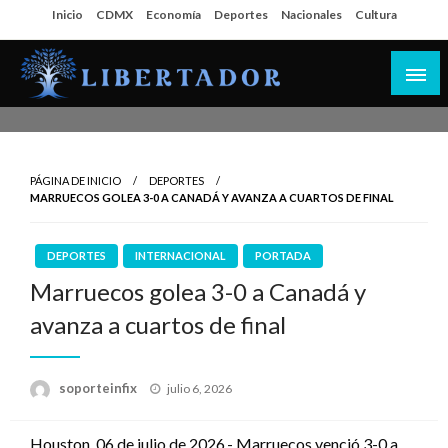
Salta
Inicio
CDMX
Economía
Deportes
Nacionales
Cultura
al
contenido
Libertador MX
PÁGINA DE INICIO
DEPORTES
MARRUECOS GOLEA 3-0 A CANADÁ Y AVANZA A CUARTOS DE FINAL
DEPORTES
INTERNACIONAL
PORTADA
Marruecos golea 3-0 a Canadá y
avanza a cuartos de final
Publicado
soporteinfix
julio 6, 2026
en
Houston, 06 de julio de 2026.- Marruecos venció 3-0 a