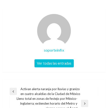
soporteinfix
Ver todas las entradas
Navegación
Activan alerta naranja por lluvias y granizo
Entrada
en cuatro alcaldías de la Ciudad de México
de
anterior
Lleno total en zonas de festejo por México-
entradas
Inglaterra; extienden horario del Metro y
Entrada