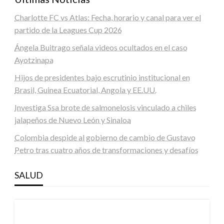
Charlotte FC vs Atlas: Fecha, horario y canal para ver el
partido de la Leagues Cup 2026
Ángela Buitrago señala videos ocultados en el caso
Ayotzinapa
Hijos de presidentes bajo escrutinio institucional en
Brasil, Guinea Ecuatorial, Angola y EE.UU.
Investiga Ssa brote de salmonelosis vinculado a chiles
jalapeños de Nuevo León y Sinaloa
Colombia despide al gobierno de cambio de Gustavo
Petro tras cuatro años de transformaciones y desafíos
SALUD