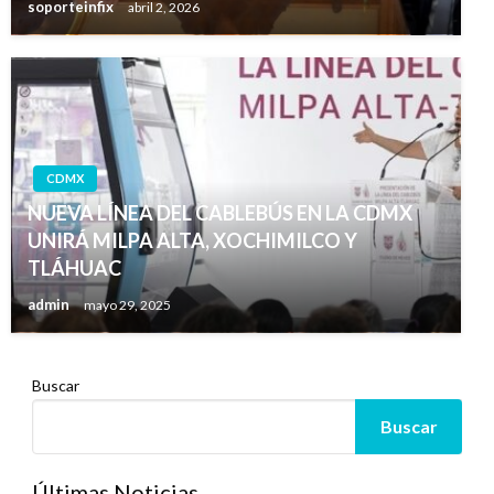
soporteinfix
abril 2, 2026
CDMX
NUEVA LÍNEA DEL CABLEBÚS EN LA CDMX
UNIRÁ MILPA ALTA, XOCHIMILCO Y
TLÁHUAC
admin
mayo 29, 2025
Buscar
Buscar
Últimas Noticias