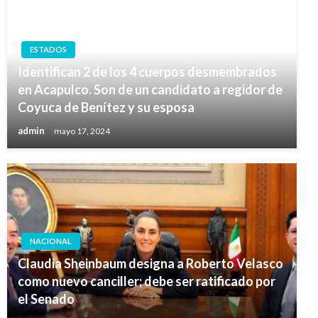
ESTADOS
Identifican 2 de los 4 cuerpos desmembrados
en Acapulco. Son de un candidato a regidor de
Coyuca de Benítez y su esposa
admin
mayo 17, 2024
NACIONAL
Claudia Sheinbaum designa a Roberto Velasco
como nuevo canciller; debe ser ratificado por
el Senado