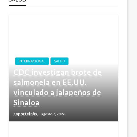
INTERNACIONAL
SALUD
CDC investigan brote de
salmonela en EE.UU.
vinculado a jalapeños de
Sinaloa
soporteinfix
agosto 7, 2026