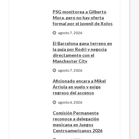
PSG monitorea a Gilberto
Mora, pero no hay oferta
formal por el juvenil de Xolos
agosto 7, 2026
El Barcelona gana terreno en
la puja por Rodri y negocia
directamente con el
Manchester City
agosto 7, 2026
Aficionado encara a Mikel
Arriola en vuelo y exige
regreso del ascenso
agosto 6, 2026
Comisión Permanente
reconoce a delegación
mexicana en Juegos
Centroamericanos 2026