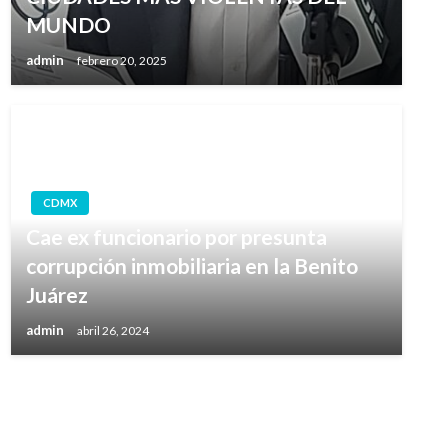
MUNDO
admin
febrero 20, 2025
CDMX
Cae ex funcionario por presunta
corrupción inmobiliaria en la Benito
Juárez
admin
abril 26, 2024