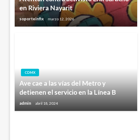
en Riviera Nayarit
soporteinfix
marzo 12, 2026
CDMX
Ave cae a las vías del Metro y
detienen el servicio en la Línea B
admin
abril 18, 2024