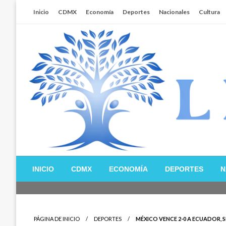
Salta
Inicio
CDMX
Economía
Deportes
Nacionales
Cultura
al
contenido
Libertador MX
INICIO
CDMX
ECONOMÍA
DEPORTES
N
PÁGINA DE INICIO
DEPORTES
MÉXICO VENCE 2-0 A ECUADOR, S