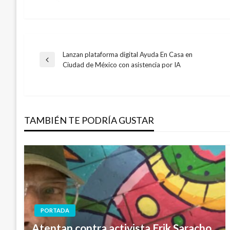
Lanzan plataforma digital Ayuda En Casa en
Navegación
Entrada
Ciudad de México con asistencia por IA
anterior
de
entradas
TAMBIÉN TE PODRÍA GUSTAR
PORTADA
Atentan contra activista Erik Saracho