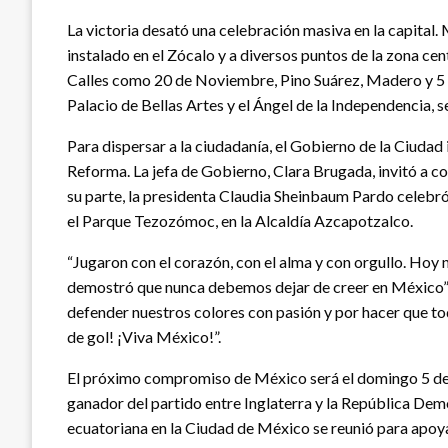
La victoria desató una celebración masiva en la capital. 
instalado en el Zócalo y a diversos puntos de la zona ce
Calles como 20 de Noviembre, Pino Suárez, Madero y 5 
Palacio de Bellas Artes y el Ángel de la Independencia, s
Para dispersar a la ciudadanía, el Gobierno de la Ciudad 
Reforma. La jefa de Gobierno, Clara Brugada, invitó a con
su parte, la presidenta Claudia Sheinbaum Pardo celebró 
el Parque Tezozómoc, en la Alcaldía Azcapotzalco.
“Jugaron con el corazón, con el alma y con orgullo. Hoy n
demostró que nunca debemos dejar de creer en México”,
defender nuestros colores con pasión y por hacer que tod
de gol! ¡Viva México!”.
El próximo compromiso de México será el domingo 5 de ju
ganador del partido entre Inglaterra y la República De
ecuatoriana en la Ciudad de México se reunió para apoya