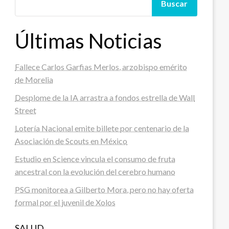
Buscar
Últimas Noticias
Fallece Carlos Garfias Merlos, arzobispo emérito
de Morelia
Desplome de la IA arrastra a fondos estrella de Wall
Street
Lotería Nacional emite billete por centenario de la
Asociación de Scouts en México
Estudio en Science vincula el consumo de fruta
ancestral con la evolución del cerebro humano
PSG monitorea a Gilberto Mora, pero no hay oferta
formal por el juvenil de Xolos
SALUD