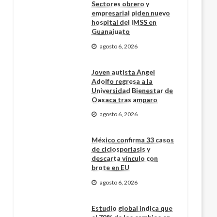
Sectores obrero y
empresarial piden nuevo
hospital del IMSS en
Guanajuato
agosto 6, 2026
Joven autista Ángel
Adolfo regresa a la
Universidad Bienestar de
Oaxaca tras amparo
agosto 6, 2026
México confirma 33 casos
de ciclosporiasis y
descarta vínculo con
brote en EU
agosto 6, 2026
Estudio global indica que