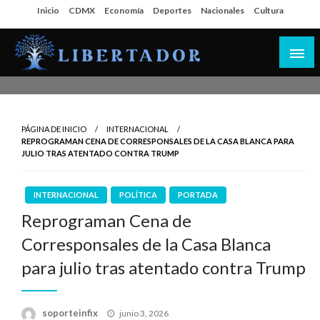
Salta
Inicio
CDMX
Economía
Deportes
Nacionales
Cultura
al
contenido
Libertador MX
PÁGINA DE INICIO
INTERNACIONAL
REPROGRAMAN CENA DE CORRESPONSALES DE LA CASA BLANCA PARA
JULIO TRAS ATENTADO CONTRA TRUMP
INTERNACIONAL
POLÍTICA
PORTADA
Reprograman Cena de
Corresponsales de la Casa Blanca
para julio tras atentado contra Trump
Publicado
soporteinfix
junio 3, 2026