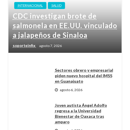
INTERNACIONAL
SALUD
CDC investigan brote de
salmonela en EE.UU. vinculado
a jalapeños de Sinaloa
soporteinfix
agosto 7, 2026
Sectores obrero y empresarial
piden nuevo hospital del IMSS
en Guanajuato
agosto 6, 2026
Joven autista Ángel Adolfo
regresa a la Universidad
Bienestar de Oaxaca tras
amparo