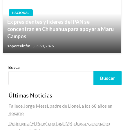
NACIONAL
Ex presidentes y líderes del PAN se
concentran en Chihuahua para apoyar a Maru
Campos
soporteinfix
junio 1, 2026
Buscar
Buscar
Últimas Noticias
Fallece Jorge Messi, padre de Lionel, a los 68 años en
Rosario
Detienen a ‘El Pony’ con fusil M4, droga y arsenal en