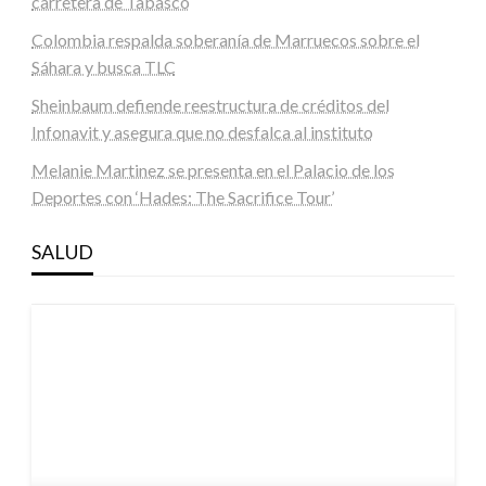
carretera de Tabasco
Colombia respalda soberanía de Marruecos sobre el
Sáhara y busca TLC
Sheinbaum defiende reestructura de créditos del
Infonavit y asegura que no desfalca al instituto
Melanie Martinez se presenta en el Palacio de los
Deportes con ‘Hades: The Sacrifice Tour’
SALUD