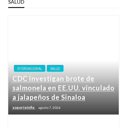
SALUD
INTERNACIONAL
SALUD
CDC investigan brote de
salmonela en EE.UU. vinculado
a jalapeños de Sinaloa
soporteinfix
agosto 7, 2026