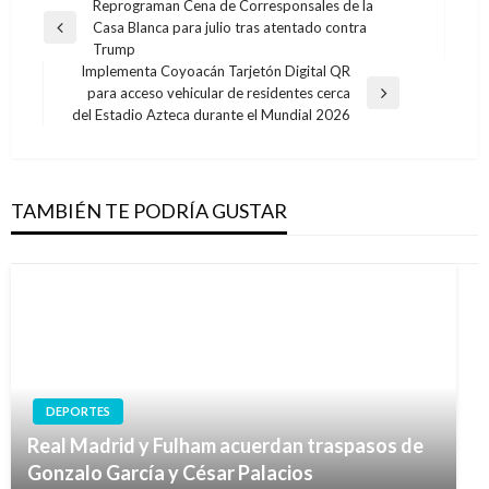
Navegación
Reprograman Cena de Corresponsales de la
Casa Blanca para julio tras atentado contra
de
Entrada
Trump
anterior
entradas
Implementa Coyoacán Tarjetón Digital QR
para acceso vehicular de residentes cerca
Entrada
del Estadio Azteca durante el Mundial 2026
siguiente
TAMBIÉN TE PODRÍA GUSTAR
DEPORTES
Real Madrid y Fulham acuerdan traspasos de
Gonzalo García y César Palacios