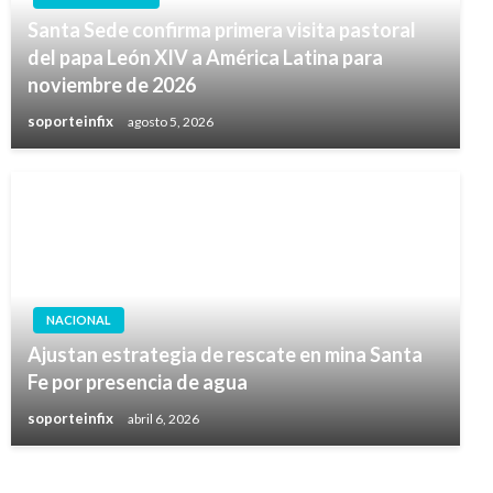
Santa Sede confirma primera visita pastoral
del papa León XIV a América Latina para
noviembre de 2026
soporteinfix
agosto 5, 2026
NACIONAL
Ajustan estrategia de rescate en mina Santa
Fe por presencia de agua
soporteinfix
abril 6, 2026