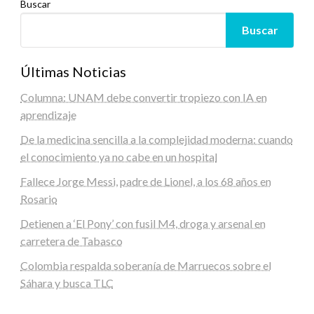
Buscar
Buscar
Últimas Noticias
Columna: UNAM debe convertir tropiezo con IA en
aprendizaje
De la medicina sencilla a la complejidad moderna: cuando
el conocimiento ya no cabe en un hospital
Fallece Jorge Messi, padre de Lionel, a los 68 años en
Rosario
Detienen a ‘El Pony’ con fusil M4, droga y arsenal en
carretera de Tabasco
Colombia respalda soberanía de Marruecos sobre el
Sáhara y busca TLC