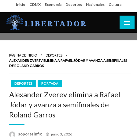
Salta
Inicio
CDMX
Economía
Deportes
Nacionales
Cultura
al
contenido
Libertador MX
PÁGINA DE INICIO
DEPORTES
ALEXANDER ZVEREV ELIMINA A RAFAEL JÓDAR Y AVANZA A SEMIFINALES
DE ROLAND GARROS
DEPORTES
PORTADA
Alexander Zverev elimina a Rafael
Jódar y avanza a semifinales de
Roland Garros
Publicado
soporteinfix
junio 3, 2026