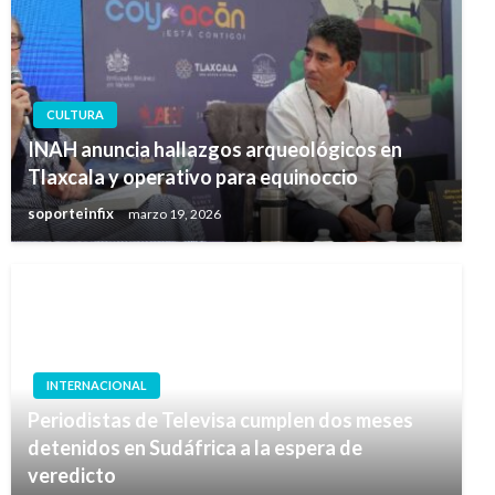
CULTURA
INAH anuncia hallazgos arqueológicos en
Tlaxcala y operativo para equinoccio
soporteinfix
marzo 19, 2026
INTERNACIONAL
Periodistas de Televisa cumplen dos meses
detenidos en Sudáfrica a la espera de
veredicto