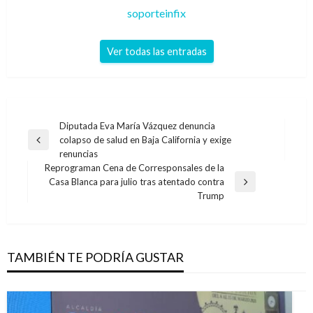
soporteinfix
Ver todas las entradas
Navegación
Diputada Eva María Vázquez denuncia
colapso de salud en Baja California y exige
de
Entrada
renuncias
anterior
entradas
Reprograman Cena de Corresponsales de la
Casa Blanca para julio tras atentado contra
Entrada
Trump
siguiente
TAMBIÉN TE PODRÍA GUSTAR