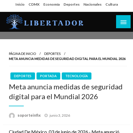
Salta
Inicio
CDMX
Economía
Deportes
Nacionales
Cultura
al
contenido
Libertador MX
PÁGINA DE INICIO
DEPORTES
META ANUNCIA MEDIDAS DE SEGURIDAD DIGITAL PARA EL MUNDIAL 2026
DEPORTES
PORTADA
TECNOLOGÍA
Meta anuncia medidas de seguridad
digital para el Mundial 2026
Publicado
soporteinfix
junio 3, 2026
en
Ciudad De México, 03 de junio de 2026.- Meta anunció