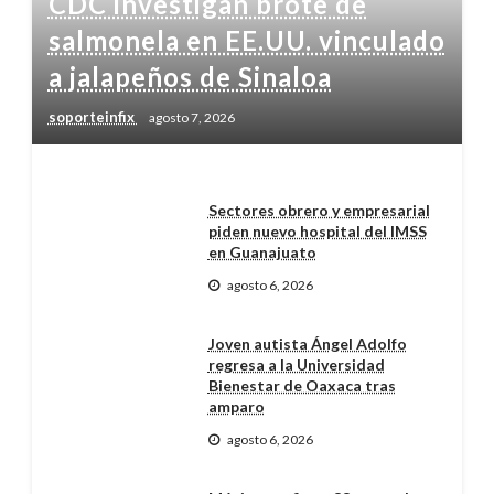
CDC investigan brote de
salmonela en EE.UU. vinculado
a jalapeños de Sinaloa
soporteinfix
agosto 7, 2026
Sectores obrero y empresarial
piden nuevo hospital del IMSS
en Guanajuato
agosto 6, 2026
Joven autista Ángel Adolfo
regresa a la Universidad
Bienestar de Oaxaca tras
amparo
agosto 6, 2026