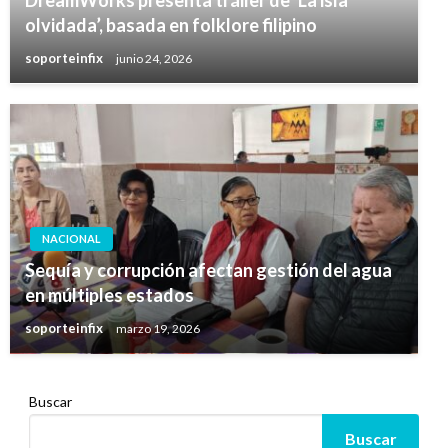
olvidada’, basada en folklore filipino
soporteinfix
junio 24, 2026
NACIONAL
Sequía y corrupción afectan gestión del agua
en múltiples estados
soporteinfix
marzo 19, 2026
Buscar
Buscar