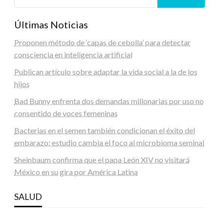
Últimas Noticias
Proponen método de ‘capas de cebolla’ para detectar
consciencia en inteligencia artificial
Publican artículo sobre adaptar la vida social a la de los
hijos
Bad Bunny enfrenta dos demandas millonarias por uso no
consentido de voces femeninas
Bacterias en el semen también condicionan el éxito del
embarazo: estudio cambia el foco al microbioma seminal
Sheinbaum confirma que el papa León XIV no visitará
México en su gira por América Latina
SALUD