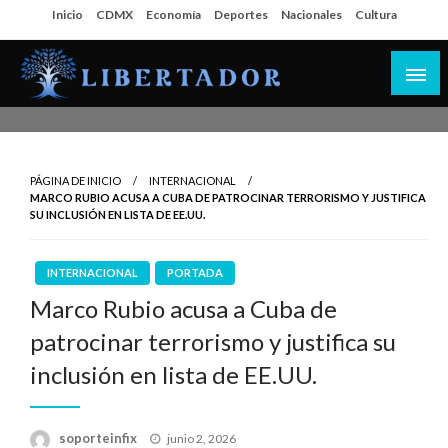
Salta
Inicio
CDMX
Economía
Deportes
Nacionales
Cultura
al
contenido
Libertador MX
PÁGINA DE INICIO
INTERNACIONAL
MARCO RUBIO ACUSA A CUBA DE PATROCINAR TERRORISMO Y JUSTIFICA
SU INCLUSIÓN EN LISTA DE EE.UU.
INTERNACIONAL
PORTADA
Marco Rubio acusa a Cuba de
patrocinar terrorismo y justifica su
inclusión en lista de EE.UU.
Publicado
soporteinfix
junio 2, 2026