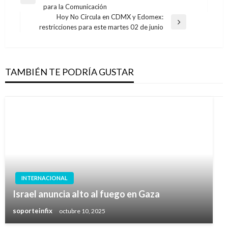
de
Entrada
para la Comunicación
anterior
entradas
Hoy No Circula en CDMX y Edomex:
Entrada
restricciones para este martes 02 de junio
siguiente
TAMBIÉN TE PODRÍA GUSTAR
INTERNACIONAL
Israel anuncia alto al fuego en Gaza
soporteinfix
octubre 10, 2025