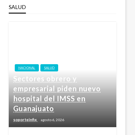
SALUD
NACIONAL
SALUD
Sectores obrero y
empresarial piden nuevo
hospital del IMSS en
Guanajuato
soporteinfix
agosto 6, 2026