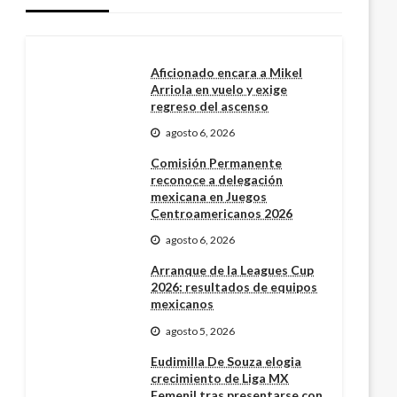
Aficionado encara a Mikel
Arriola en vuelo y exige
regreso del ascenso
agosto 6, 2026
Comisión Permanente
reconoce a delegación
mexicana en Juegos
Centroamericanos 2026
agosto 6, 2026
Arranque de la Leagues Cup
2026: resultados de equipos
mexicanos
agosto 5, 2026
Eudimilla De Souza elogia
crecimiento de Liga MX
Femenil tras presentarse con