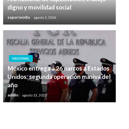
digno y movilidad social
soporteinfix
agosto 1, 2026
NACIONAL
México entrega a 26 narcos a Estados
Unidos; segunda operación masiva del
año
admin
agosto 13, 2025