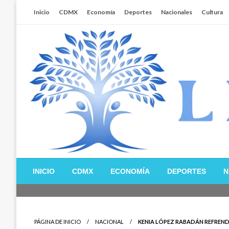
Salta
Inicio
CDMX
Economía
Deportes
Nacionales
Cultura
al
contenido
Libertador MX
INICIO
CDMX
ECONOMÍA
DEPORTES
N
PÁGINA DE INICIO
NACIONAL
KENIA LÓPEZ RABADÁN REFREND