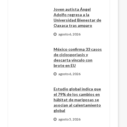
Joven autista Ángel
Adolfo regresa a la
Universidad Bienestar de
Oaxaca tras amparo
agosto 6, 2026
México confirma 33 casos
de ciclosporiasis y
descarta vínculo con
brote en EU
agosto 6, 2026
Estudio global indica que
el 79% de los cambios en
hábitat de mariposas se
asocian al calentamiento
global
agosto 5, 2026