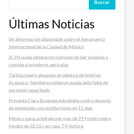
Buscar
Últimas Noticias
Sin información disponible sobre el Aeropuerto
Internacional de la Ciudad de México
SCJN avala obligación patronal de dar vivienda y
comida a jornaleros agrícolas
Turista muere ahogado en alberca de hotel en
Acapulco; familiares pidieron ayuda ante falta de
personal capacitado
Presenta Clara Brugada estrategia contra despojo
de inmuebles con restituciones en 15 días
México gana arbitraje por más de 219 mdd contra
fondos de EE.UU. en caso TV Azteca