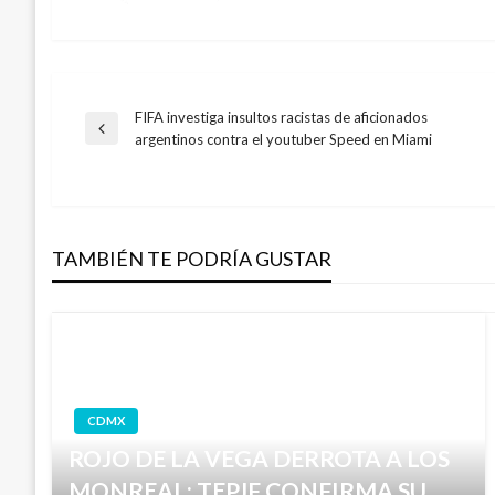
FIFA investiga insultos racistas de aficionados
Navegación
Entrada
argentinos contra el youtuber Speed en Miami
anterior
de
entradas
TAMBIÉN TE PODRÍA GUSTAR
CDMX
ROJO DE LA VEGA DERROTA A LOS
MONREAL: TEPJF CONFIRMA SU