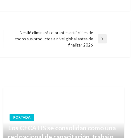
Nestlé eliminará colorantes artificiales de
todos sus productos a nivel global antes de
Entrada
finalizar 2026
siguiente
PORTADA
Los CECATIS se consolidan como una
red nacional de capacitación, trabajo