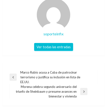
soporteinfix
Ver todas las entradas
Navegación
Marco Rubio acusa a Cuba de patrocinar
terrorismo y justifica su inclusión en lista de
de
Entrada
EE.UU.
anterior
entradas
Morena celebra segundo aniversario del
triunfo de Sheinbaum y presume avances en
Entrada
bienestar y vivienda
siguiente