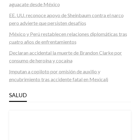
aguacate desde México
EE. UU. reconoce apoyo de Sheinbaum contra el narco
pero advierte que persisten desafíos
México y Perú restablecen relaciones diplomáticas tras
cuatro años de enfrentamientos
Declaran accidental la muerte de Brandon Clarke por
consumo de heroína y cocaína
Imputan a copiloto por omisión de auxilio y
encubrimiento tras accidente fatal en Mexicali
SALUD