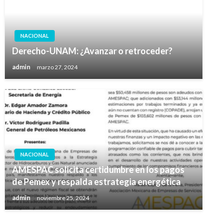
NACIONAL
Derecho-UNAM: ¿Avanzar o retroceder?
admin
marzo 27, 2024
NACIONAL
AMESPAC solicita certidumbre en los pagos
de Pemex y respalda estrategia energética
admin
noviembre 25, 2024