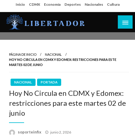
Salta
Inicio
CDMX
Economía
Deportes
Nacionales
Cultura
al
contenido
Libertador MX
PÁGINA DE INICIO
NACIONAL
HOY NO CIRCULA EN CDMX Y EDOMEX: RESTRICCIONES PARA ESTE
MARTES 02 DE JUNIO
NACIONAL
PORTADA
Hoy No Circula en CDMX y Edomex:
restricciones para este martes 02 de
junio
Publicado
soporteinfix
junio 2, 2026