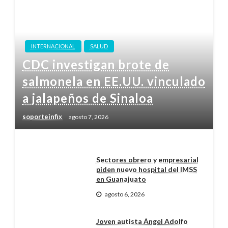
INTERNACIONAL
SALUD
CDC investigan brote de
salmonela en EE.UU. vinculado
a jalapeños de Sinaloa
soporteinfix
agosto 7, 2026
Sectores obrero y empresarial
piden nuevo hospital del IMSS
en Guanajuato
agosto 6, 2026
Joven autista Ángel Adolfo