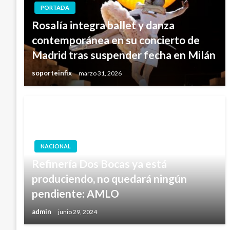
PORTADA
Rosalía integra ballet y danza
contemporánea en su concierto de
Madrid tras suspender fecha en Milán
soporteinfix
marzo 31, 2026
NACIONAL
Refinería Dos Bocas ya está
produciendo, no quedará ningún
pendiente: AMLO
admin
junio 29, 2024