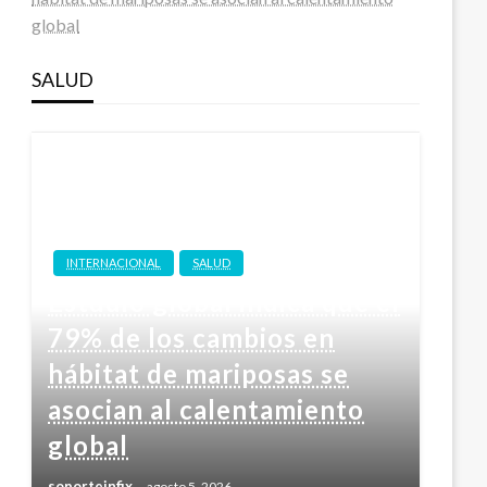
global
SALUD
INTERNACIONAL
SALUD
Estudio global indica que el
79% de los cambios en
hábitat de mariposas se
asocian al calentamiento
global
soporteinfix
agosto 5, 2026