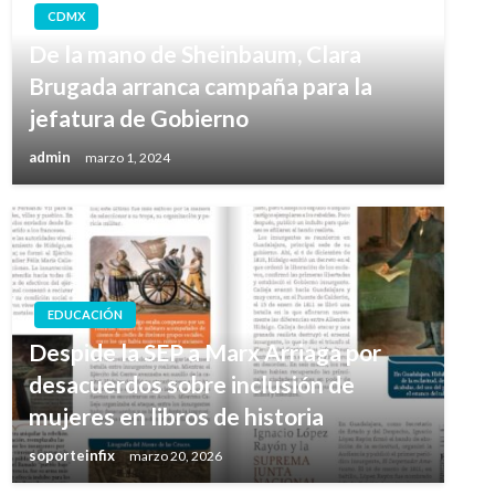
CDMX
De la mano de Sheinbaum, Clara
Brugada arranca campaña para la
jefatura de Gobierno
admin
marzo 1, 2024
EDUCACIÓN
Despide la SEP a Marx Arriaga por
desacuerdos sobre inclusión de
mujeres en libros de historia
soporteinfix
marzo 20, 2026