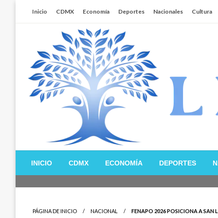
Salta
Inicio
CDMX
Economía
Deportes
Nacionales
Cultura
al
contenido
Libertador MX
INICIO
CDMX
ECONOMÍA
DEPORTES
N
PÁGINA DE INICIO
NACIONAL
FENAPO 2026 POSICIONA A SAN