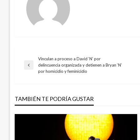
Vinculan a proceso a David ‘N’ por
Navegación
delincuencia organizada y detienen a Bryan ‘N’
Entrada
por homicidio y feminicidio
anterior
de
entradas
TAMBIÉN TE PODRÍA GUSTAR