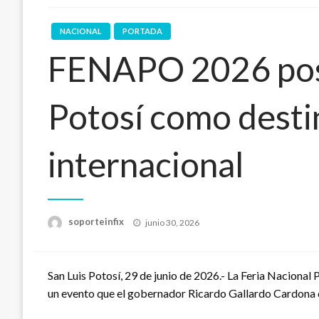
NACIONAL
PORTADA
FENAPO 2026 posi
Potosí como destin
internacional
Publicado
soporteinfix
junio 30, 2026
en
San Luis Potosí, 29 de junio de 2026.- La Feria Nacional
un evento que el gobernador Ricardo Gallardo Cardona d