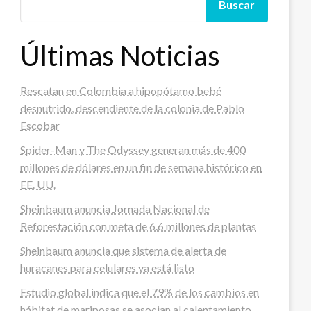
Buscar
Últimas Noticias
Rescatan en Colombia a hipopótamo bebé
desnutrido, descendiente de la colonia de Pablo
Escobar
Spider-Man y The Odyssey generan más de 400
millones de dólares en un fin de semana histórico en
EE. UU.
Sheinbaum anuncia Jornada Nacional de
Reforestación con meta de 6.6 millones de plantas
Sheinbaum anuncia que sistema de alerta de
huracanes para celulares ya está listo
Estudio global indica que el 79% de los cambios en
hábitat de mariposas se asocian al calentamiento