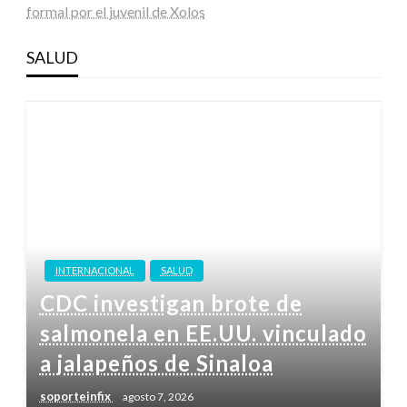
formal por el juvenil de Xolos
SALUD
INTERNACIONAL
SALUD
CDC investigan brote de
salmonela en EE.UU. vinculado
a jalapeños de Sinaloa
soporteinfix
agosto 7, 2026