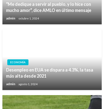
“Me dedique a servir al pueblo, y lo hice con
mucho amor”, dice AMLO en último mensaje
admin
octubre 1, 2024
ECONOMÍA
Desempleo en EUA se dispara a 4.3%, la tasa
más alta desde 2021
admin
agosto 1, 2024