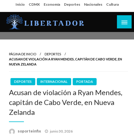
Salta
Inicio
CDMX
Economía
Deportes
Nacionales
Cultura
al
contenido
Libertador MX
PÁGINA DE INICIO
DEPORTES
ACUSAN DE VIOLACIÓN A RYAN MENDES, CAPITÁN DE CABO VERDE, EN
NUEVA ZELANDA
DEPORTES
INTERNACIONAL
PORTADA
Acusan de violación a Ryan Mendes,
capitán de Cabo Verde, en Nueva
Zelanda
Publicado
soporteinfix
junio 30, 2026