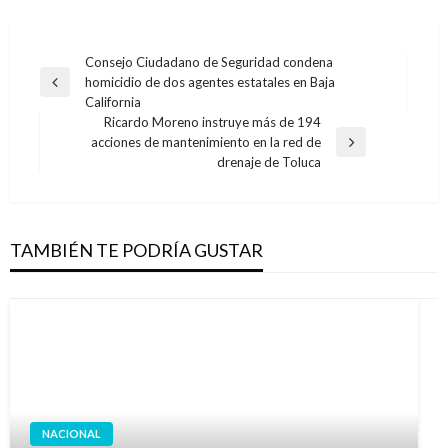
Navegación
Consejo Ciudadano de Seguridad condena
homicidio de dos agentes estatales en Baja
de
Entrada
California
anterior
entradas
Ricardo Moreno instruye más de 194
acciones de mantenimiento en la red de
Entrada
drenaje de Toluca
siguiente
TAMBIÉN TE PODRÍA GUSTAR
NACIONAL