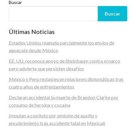
Buscar
Buscar
Últimas Noticias
Estados Unidos reanuda parcialmente los envíos de
aguacate desde México
EE. UU. reconoce apoyo de Sheinbaum contra el narco
pero advierte que persisten desafíos
México y Perú restablecen relaciones diplomáticas tras
cuatro años de enfrentamientos
Declaran accidental la muerte de Brandon Clarke por
consumo de heroína y cocaína
Imputan a copiloto por omisión de auxilio y
encubrimiento tras accidente fatal en Mexicali