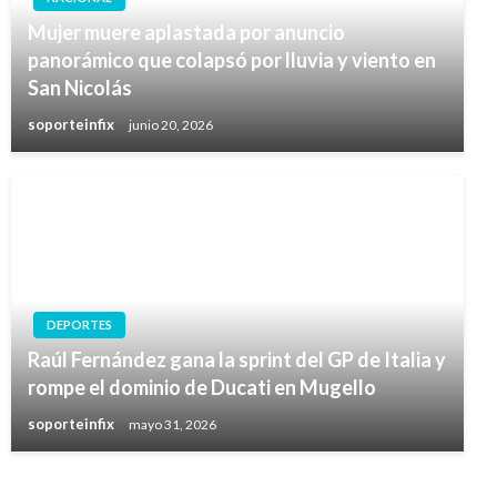
Mujer muere aplastada por anuncio
panorámico que colapsó por lluvia y viento en
San Nicolás
soporteinfix
junio 20, 2026
DEPORTES
Raúl Fernández gana la sprint del GP de Italia y
rompe el dominio de Ducati en Mugello
soporteinfix
mayo 31, 2026