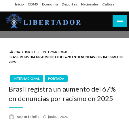
Salta
Inicio
CDMX
Economía
Deportes
Nacionales
Cultura
al
contenido
Libertador MX
PÁGINA DE INICIO
INTERNACIONAL
BRASIL REGISTRA UN AUMENTO DEL 67% EN DENUNCIAS POR RACISMO EN
2025
INTERNACIONAL
PORTADA
Brasil registra un aumento del 67%
en denuncias por racismo en 2025
Publicado
soporteinfix
junio 3, 2026
en