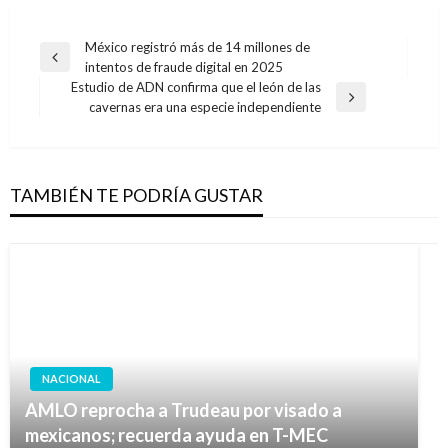
Navegación
México registró más de 14 millones de
Entrada
intentos de fraude digital en 2025
de
anterior
Estudio de ADN confirma que el león de las
entradas
Entrada
cavernas era una especie independiente
siguiente
TAMBIÉN TE PODRÍA GUSTAR
NACIONAL
AMLO reprocha a Trudeau por visado a
mexicanos; recuerda ayuda en T-MEC