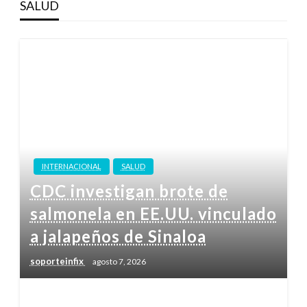
SALUD
INTERNACIONAL
SALUD
CDC investigan brote de
salmonela en EE.UU. vinculado
a jalapeños de Sinaloa
soporteinfix
agosto 7, 2026