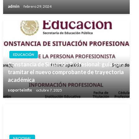
admin
febrero 29, 2024
EDUCACIÓN
Constancia de Situación Profesional: guía para
tramitar el nuevo comprobante de trayectoria
académica
soporteinfix
octubre 7, 2025
NACIONAL