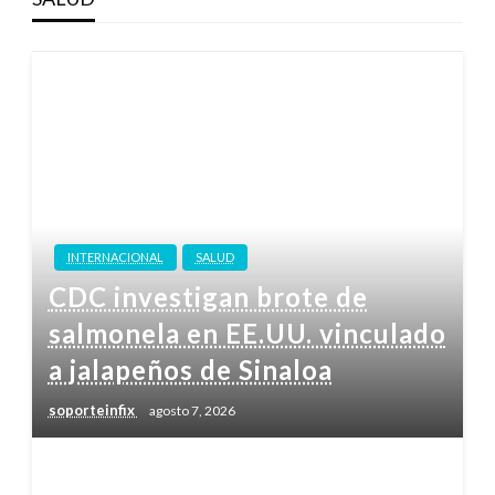
INTERNACIONAL
SALUD
CDC investigan brote de
salmonela en EE.UU. vinculado
a jalapeños de Sinaloa
soporteinfix
agosto 7, 2026