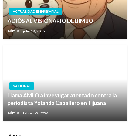
ACTUALIDAD EMPRESARIAL
ADIÓS AL VISIONARIO DE BIMBO
admin
julio 18, 2025
NACIONAL
Llama AMLO a investigar atentado contra la
periodista Yolanda Caballero en Tijuana
admin
febrero 2, 2024
Buscar