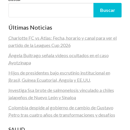
Buscar
Últimas Noticias
Charlotte FC vs Atlas: Fecha, horario y canal para ver el
partido de la Leagues Cup 2026
Ángela Buitrago señala videos ocultados en el caso
Ayotzinapa
Hijos de presidentes bajo escrutinio institucional en
Brasil, Guinea Ecuatorial, Angola y EE.UU.
Investiga Ssa brote de salmonelosis vinculado a chiles
jalapeños de Nuevo León y Sinaloa
Colombia despide al gobierno de cambio de Gustavo
Petro tras cuatro años de transformaciones y desafíos
SALUD