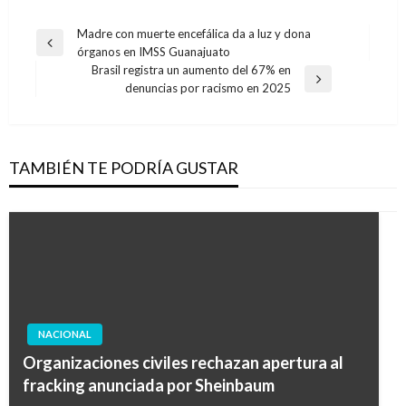
Navegación
Madre con muerte encefálica da a luz y dona
Entrada
órganos en IMSS Guanajuato
de
anterior
Brasil registra un aumento del 67% en
entradas
Entrada
denuncias por racismo en 2025
siguiente
TAMBIÉN TE PODRÍA GUSTAR
NACIONAL
Organizaciones civiles rechazan apertura al
fracking anunciada por Sheinbaum