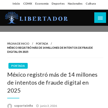
Salta
Inicio
CDMX
Economía
Deportes
Nacionales
Cultura
al
contenido
Libertador MX
PÁGINA DE INICIO
PORTADA
MÉXICO REGISTRÓ MÁS DE 14 MILLONES DE INTENTOS DE FRAUDE
DIGITAL EN 2025
PORTADA
México registró más de 14 millones
de intentos de fraude digital en
2025
Publicado
soporteinfix
junio 3, 2026