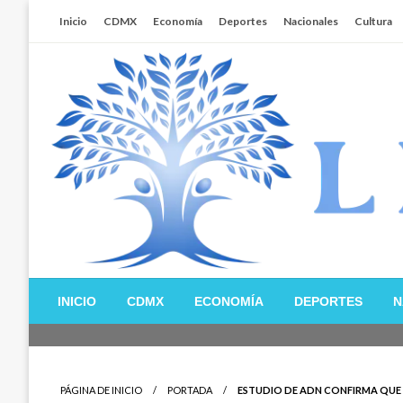
Salta
Inicio
CDMX
Economía
Deportes
Nacionales
Cultura
al
contenido
Libertador MX
INICIO
CDMX
ECONOMÍA
DEPORTES
N
PÁGINA DE INICIO
PORTADA
ESTUDIO DE ADN CONFIRMA QUE E