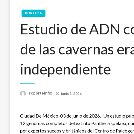
PORTADA
Estudio de ADN co
de las cavernas er
independiente
Publicado
soporteinfix
junio 3, 2026
en
Ciudad De México, 03 de junio de 2026.- Un estudio publ
12 genomas completos del extinto Panthera spelaea, con
por expertos suecos y británicos del Centro de Paleogen