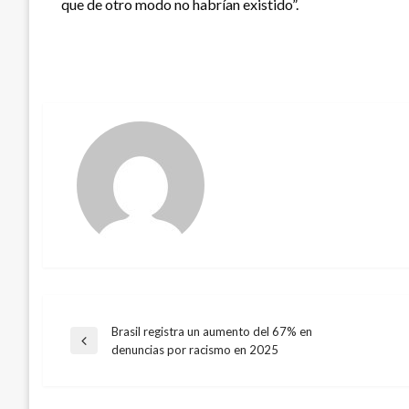
que de otro modo no habrían existido”.
Brasil registra un aumento del 67% en
Navegación
Entrada
denuncias por racismo en 2025
anterior
de