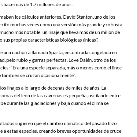
os hace más de 1.7 millones de años.
imaban los cálculos anteriores. David Stanton, uno de los
descrito muchas veces como una versión más grande y robusta
ucho más notable: un linaje que lleva más de un millón de
sus propias características biológicas únicas”.
de una cachorra llamada Sparta, encontrada congelada en
d, pelo rubio y garras perfectas. Love Dalén, otro de los
ecies: “Era una especie separada, más o menos como el lince
que también se cruzan ocasionalmente”.
os linajes a lo largo de decenas de miles de años. La
mas del león de las cavernas es pequeña, oscilando entre
ube durante las glaciaciones y baja cuando el clima se
ltados sugieren que el cambio climático del pasado hizo
e a estas especies, creando breves oportunidades de cruce