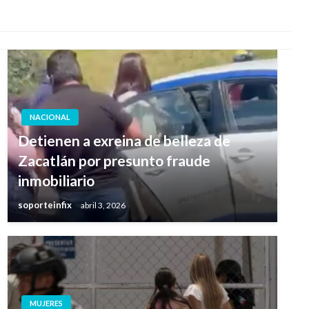
NACIONAL
Detienen a exreina de belleza de
Zacatlán por presunto fraude
inmobiliario
soporteinfix
abril 3, 2026
MUJERES