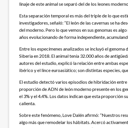
linaje de este animal se separó del de los leones modern
Esta separación temporal es más del triple de lo que est
investigadores, señaló: “El león de las cavernas se ha 
del moderno. Pero lo que vemos en sus genomas es algo m
años evolucionando de forma independiente, acumulando 
Entre los especímenes analizados se incluyó el genoma 
Siberia en 2018. El animal tenía 32.000 años de antigüeda
autores del estudio, explicó la relación entre ambas esp
ibérico y el lince euroasiático; son distintas especies, 
El estudio detectó varios episodios de hibridación entre l
proporción de ADN de león moderno presente en los geno
el 3% y el 4.4%. Los datos indican que esta proporción s
calienta.
Sobre este fenómeno, Love Dalén afirmó: “Nuestros resu
algo más que remodelar los hábitats. Acercó activament