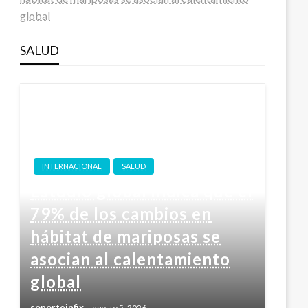
global
SALUD
INTERNACIONAL
SALUD
Estudio global indica que el
79% de los cambios en
hábitat de mariposas se
asocian al calentamiento
global
soporteinfix
agosto 5, 2026