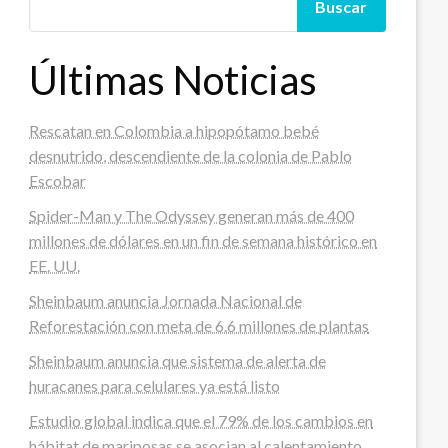
Buscar
Últimas Noticias
Rescatan en Colombia a hipopótamo bebé
desnutrido, descendiente de la colonia de Pablo
Escobar
Spider-Man y The Odyssey generan más de 400
millones de dólares en un fin de semana histórico en
EE. UU.
Sheinbaum anuncia Jornada Nacional de
Reforestación con meta de 6.6 millones de plantas
Sheinbaum anuncia que sistema de alerta de
huracanes para celulares ya está listo
Estudio global indica que el 79% de los cambios en
hábitat de mariposas se asocian al calentamiento