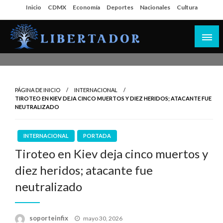
Salta
Inicio
CDMX
Economía
Deportes
Nacionales
Cultura
al
contenido
Libertador MX
PÁGINA DE INICIO
INTERNACIONAL
TIROTEO EN KIEV DEJA CINCO MUERTOS Y DIEZ HERIDOS; ATACANTE FUE
NEUTRALIZADO
INTERNACIONAL
PORTADA
Tiroteo en Kiev deja cinco muertos y
diez heridos; atacante fue
neutralizado
Publicado
soporteinfix
mayo 30, 2026