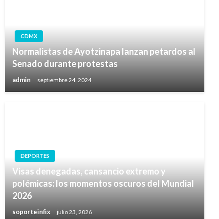
CDMX
Normalistas de Ayotzinapa lanzan petardos al
Senado durante protestas
admin
septiembre 24, 2024
DEPORTES
Visas denegadas, cansancio extremo y
polémicas: los momentos oscuros del Mundial
2026
soporteinfix
julio 23, 2026