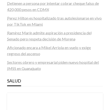
Detienen a persona por intentar cobrar cheque falso de
420,000 pesos en CDMX
Perez Hilton es hospitalizado tras autolesionarse en vivo
por TikTok en Miami
Ramírez Marín admite aspiración a presidencia del
Senado pero respeta decisión de Morena
Aficionado encara a Mikel Arriola en vuelo y exige
regreso del ascenso
Sectores obrero y empresarial piden nuevo hospital del
IMSS en Guanajuato
SALUD