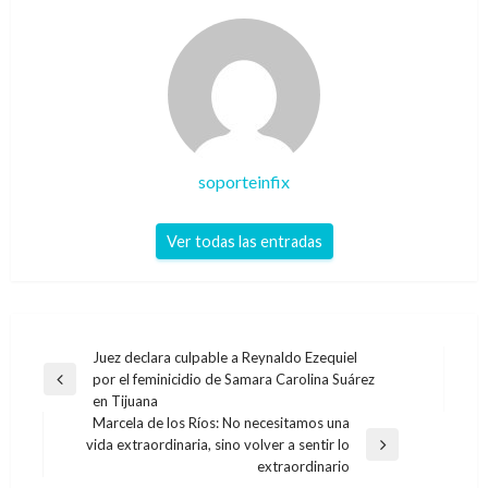
soporteinfix
Ver todas las entradas
Navegación
Juez declara culpable a Reynaldo Ezequiel
por el feminicidio de Samara Carolina Suárez
de
Entrada
en Tijuana
anterior
entradas
Marcela de los Ríos: No necesitamos una
vida extraordinaria, sino volver a sentir lo
Entrada
extraordinario
siguiente