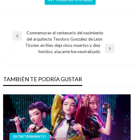
Navegación
Conmemoran el centenario del nacimiento
Entrada
del arquitecto Teodoro González de León
de
anterior
Tiroteo en Kiev deja cinco muertos y diez
entradas
Entrada
heridos; atacante fue neutralizado
siguiente
TAMBIÉN TE PODRÍA GUSTAR
ENTRETENIMIENTO