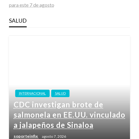
para este 7 de agosto
SALUD
INTERNACIONAL
SALUD
CDC investigan brote de
salmonela en EE.UU. vinculado
a jalapeños de Sinaloa
soporteinfix
agosto 7, 2026