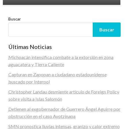
Buscar
Buscar
Últimas Noticias
Michoacán intensifica combate a la extorsión en zona
aguacatera y Tierra Caliente
Capturan en Zapopan a ciudadano estadounidense
buscado por Interpol
Christopher Landau desmiente artículo de Foreign Policy
sobre visita a Islas Salomón
Detienen al exgobernador de Guerrero Ángel Aguirre por
obstrucción en el caso Ayotzinapa
SMN pronostica lluvias intensas, granizo y calor extremo