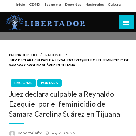
Salta
Inicio
CDMX
Economía
Deportes
Nacionales
Cultura
al
contenido
Libertador MX
PÁGINA DE INICIO
NACIONAL
JUEZ DECLARA CULPABLE A REYNALDO EZEQUIEL POR EL FEMINICIDIO DE
SAMARA CAROLINA SUÁREZ EN TIJUANA
NACIONAL
PORTADA
Juez declara culpable a Reynaldo
Ezequiel por el feminicidio de
Samara Carolina Suárez en Tijuana
Publicado
soporteinfix
mayo 30, 2026