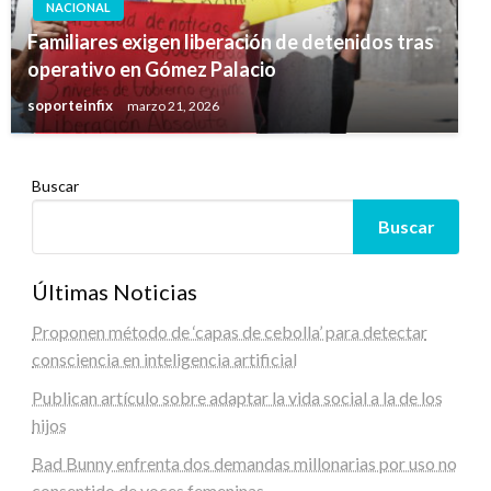
NACIONAL
Familiares exigen liberación de detenidos tras
operativo en Gómez Palacio
soporteinfix
marzo 21, 2026
Buscar
Buscar
Últimas Noticias
Proponen método de ‘capas de cebolla’ para detectar
consciencia en inteligencia artificial
Publican artículo sobre adaptar la vida social a la de los
hijos
Bad Bunny enfrenta dos demandas millonarias por uso no
consentido de voces femeninas