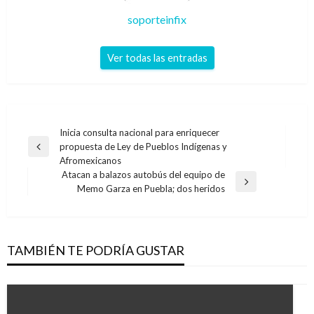
soporteinfix
Ver todas las entradas
Navegación
Inicia consulta nacional para enriquecer
propuesta de Ley de Pueblos Indígenas y
de
Entrada
Afromexicanos
anterior
entradas
Atacan a balazos autobús del equipo de
Entrada
Memo Garza en Puebla; dos heridos
siguiente
TAMBIÉN TE PODRÍA GUSTAR