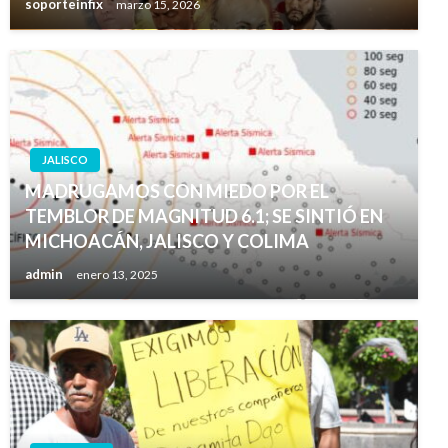
soporteinfix
marzo 15, 2026
JALISCO
MADRUGAMOS CON MIEDO POR EL
TEMBLOR DE MAGNITUD 6.1; SE SINTIÓ EN
MICHOACÁN, JALISCO Y COLIMA
admin
enero 13, 2025