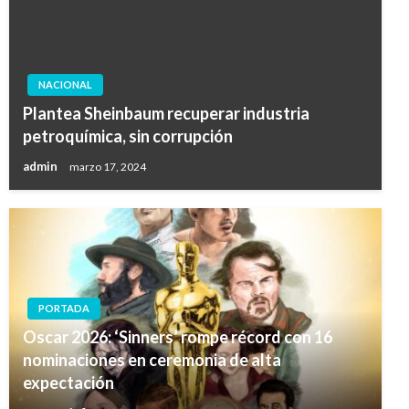
NACIONAL
Plantea Sheinbaum recuperar industria
petroquímica, sin corrupción
admin
marzo 17, 2024
PORTADA
Oscar 2026: ‘Sinners’ rompe récord con 16
nominaciones en ceremonia de alta
expectación