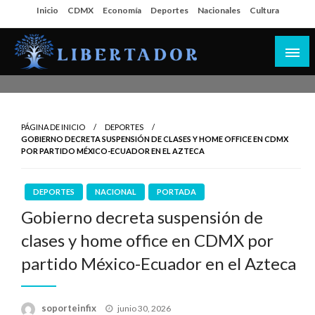
Salta
Inicio
CDMX
Economía
Deportes
Nacionales
Cultura
al
contenido
Libertador MX
PÁGINA DE INICIO
DEPORTES
GOBIERNO DECRETA SUSPENSIÓN DE CLASES Y HOME OFFICE EN CDMX
POR PARTIDO MÉXICO-ECUADOR EN EL AZTECA
DEPORTES
NACIONAL
PORTADA
Gobierno decreta suspensión de
clases y home office en CDMX por
partido México-Ecuador en el Azteca
Publicado
soporteinfix
junio 30, 2026