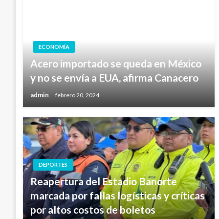
ECONOMÍA
Acero importado se queda en México
y no se envía a EUA, afirma Canacero
admin
febrero 20, 2024
DEPORTES
Reapertura del Estadio Banorte
marcada por fallas logísticas y críticas
por altos costos de boletos