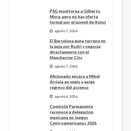
PSG monitorea a Gilberto
Mora, pero no hay oferta
formal por el juvenil de Xolos
agosto 7, 2026
El Barcelona gana terreno en
la puja por Rodri y negocia
directamente con el
Manchester City
agosto 7, 2026
Aficionado encara a Mikel
Arriola en vuelo y exige
regreso del ascenso
agosto 6, 2026
Comisión Permanente
reconoce a delegación
mexicana en Juegos
Centroamericanos 2026