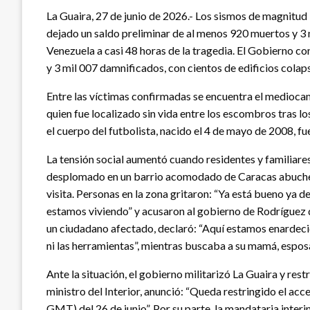
La Guaira, 27 de junio de 2026.- Los sismos de magnitud 
dejado un saldo preliminar de al menos 920 muertos y 3 
Venezuela a casi 48 horas de la tragedia. El Gobierno c
y 3 mil 007 damnificados, con cientos de edificios colap
Entre las víctimas confirmadas se encuentra el medioca
quien fue localizado sin vida entre los escombros tras 
el cuerpo del futbolista, nacido el 4 de mayo de 2008, fu
La tensión social aumentó cuando residentes y familiare
desplomado en un barrio acomodado de Caracas abuchear
visita. Personas en la zona gritaron: “Ya está bueno ya 
estamos viviendo” y acusaron al gobierno de Rodríguez 
un ciudadano afectado, declaró: “Aquí estamos enardeci
ni las herramientas”, mientras buscaba a su mamá, esposa
Ante la situación, el gobierno militarizó La Guaira y res
ministro del Interior, anunció: “Queda restringido el acc
GMT) del 26 de junio”. Por su parte, la mandataria interi