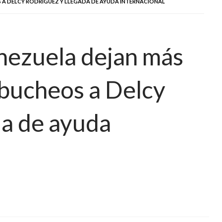
 A DELCY RODRÍGUEZ Y LLEGADA DE AYUDA INTERNACIONAL
nezuela dejan más
bucheos a Delcy
da de ayuda