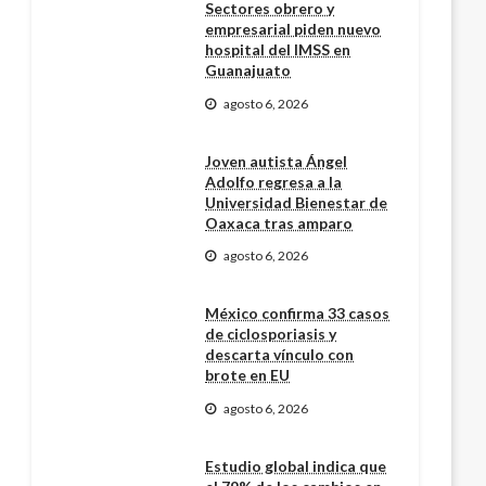
Sectores obrero y
empresarial piden nuevo
hospital del IMSS en
Guanajuato
agosto 6, 2026
Joven autista Ángel
Adolfo regresa a la
Universidad Bienestar de
Oaxaca tras amparo
agosto 6, 2026
México confirma 33 casos
de ciclosporiasis y
descarta vínculo con
brote en EU
agosto 6, 2026
Estudio global indica que