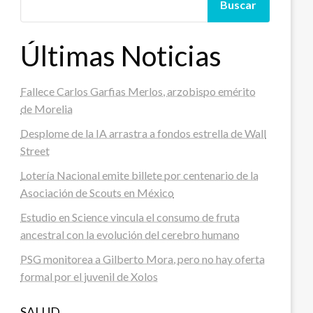
Buscar
Últimas Noticias
Fallece Carlos Garfias Merlos, arzobispo emérito
de Morelia
Desplome de la IA arrastra a fondos estrella de Wall
Street
Lotería Nacional emite billete por centenario de la
Asociación de Scouts en México
Estudio en Science vincula el consumo de fruta
ancestral con la evolución del cerebro humano
PSG monitorea a Gilberto Mora, pero no hay oferta
formal por el juvenil de Xolos
SALUD