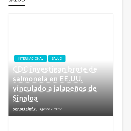
INTERNACIONAL
SALUD
CDC investigan brote de
salmonela en EE.UU.
vinculado a jalapeños de
Sinaloa
soporteinfix
agosto 7, 2026