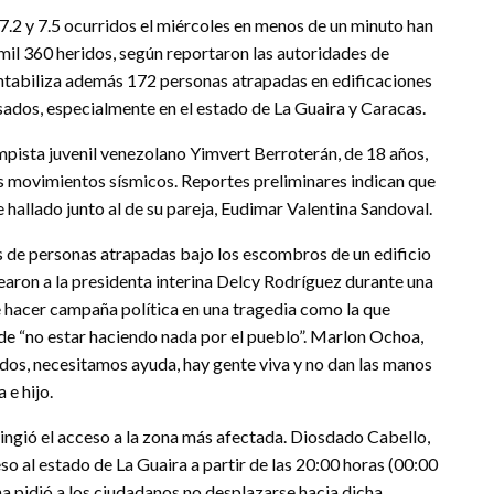
7.2 y 7.5 ocurridos el miércoles en menos de un minuto han
mil 360 heridos, según reportaron las autoridades de
ontabiliza además 172 personas atrapadas en edificaciones
sados, especialmente en el estado de La Guaira y Caracas.
mpista juvenil venezolano Yimvert Berroterán, de 18 años,
los movimientos sísmicos. Reportes preliminares indican que
e hallado junto al de su pareja, Eudimar Valentina Sandoval.
s de personas atrapadas bajo los escombros de un edificio
on a la presidenta interina Delcy Rodríguez durante una
de hacer campaña política en una tragedia como la que
de “no estar haciendo nada por el pueblo”. Marlon Ochoa,
dos, necesitamos ayuda, hay gente viva y no dan las manos
 e hijo.
tringió el acceso a la zona más afectada. Diosdado Cabello,
eso al estado de La Guaira a partir de las 20:00 horas (00:00
na pidió a los ciudadanos no desplazarse hacia dicha