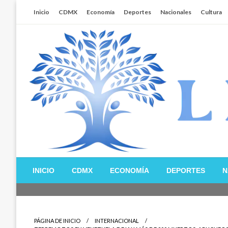
Salta
Inicio
CDMX
Economía
Deportes
Nacionales
Cultura
al
contenido
Libertador MX
INICIO
CDMX
ECONOMÍA
DEPORTES
N
PÁGINA DE INICIO
INTERNACIONAL