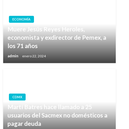
ECONOMÍA
Muere Jesús Reyes Heroles,
economista y exdirector de Pemex, a
los 71 años
admin
enero 22, 2024
CDMX
Martí Batres hace llamado a 25
usuarios del Sacmex no domésticos a
pagar deuda