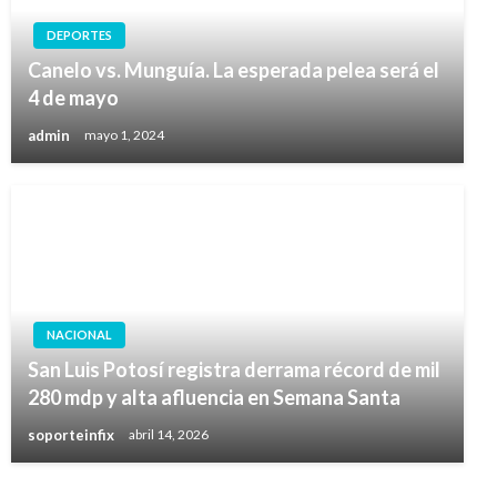
DEPORTES
Canelo vs. Munguía. La esperada pelea será el
4 de mayo
admin
mayo 1, 2024
NACIONAL
San Luis Potosí registra derrama récord de mil
280 mdp y alta afluencia en Semana Santa
soporteinfix
abril 14, 2026