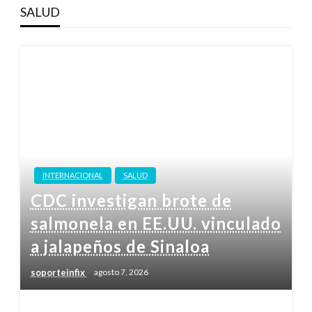
SALUD
INTERNACIONAL
SALUD
CDC investigan brote de
salmonela en EE.UU. vinculado
a jalapeños de Sinaloa
soporteinfix
agosto 7, 2026