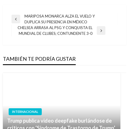
Navegación
MARIPOSA MONARCA ALZA EL VUELO Y
Entrada
DUPLICA SU PRESENCIA EN MÉXICO
de
anterior
CHELSEA ARRASA AL PSG Y CONQUISTA EL
entradas
Entrada
MUNDIAL DE CLUBES; CONTUNDENTE 3-0
siguiente
TAMBIÉN TE PODRÍA GUSTAR
INTERNACIONAL
Trump publica video deepfake burlándose de
críticos con ‘Síndrome de Trastorno de Trump’