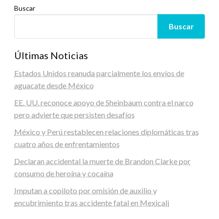
Buscar
Buscar
Últimas Noticias
Estados Unidos reanuda parcialmente los envíos de
aguacate desde México
EE. UU. reconoce apoyo de Sheinbaum contra el narco
pero advierte que persisten desafíos
México y Perú restablecen relaciones diplomáticas tras
cuatro años de enfrentamientos
Declaran accidental la muerte de Brandon Clarke por
consumo de heroína y cocaína
Imputan a copiloto por omisión de auxilio y
encubrimiento tras accidente fatal en Mexicali