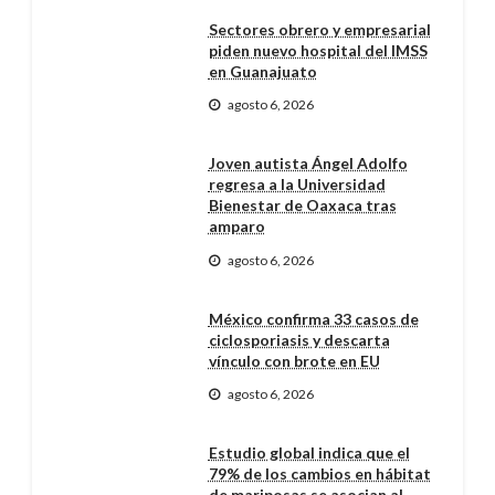
Sectores obrero y empresarial
piden nuevo hospital del IMSS
en Guanajuato
agosto 6, 2026
Joven autista Ángel Adolfo
regresa a la Universidad
Bienestar de Oaxaca tras
amparo
agosto 6, 2026
México confirma 33 casos de
ciclosporiasis y descarta
vínculo con brote en EU
agosto 6, 2026
Estudio global indica que el
79% de los cambios en hábitat
de mariposas se asocian al