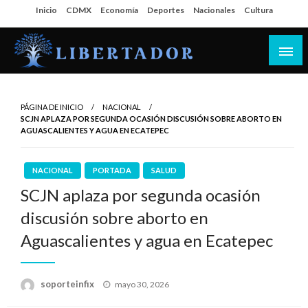
Salta
Inicio
CDMX
Economía
Deportes
Nacionales
Cultura
al
contenido
Libertador MX
PÁGINA DE INICIO
NACIONAL
SCJN APLAZA POR SEGUNDA OCASIÓN DISCUSIÓN SOBRE ABORTO EN
AGUASCALIENTES Y AGUA EN ECATEPEC
NACIONAL
PORTADA
SALUD
SCJN aplaza por segunda ocasión
discusión sobre aborto en
Aguascalientes y agua en Ecatepec
Publicado
soporteinfix
mayo 30, 2026
en