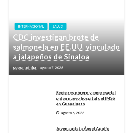
INTERNACIONAL
SALUD
CDC investigan brote de
salmonela en EE.UU. vinculado
a jalapeños de Sinaloa
soporteinfix
agosto 7, 2026
Sectores obrero y empresarial
piden nuevo hospital del IMSS
en Guanajuato
agosto 6, 2026
Joven autista Ángel Adolfo