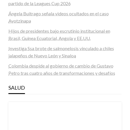
partido de la Leagues Cup 2026
Ángela Buitrago señala videos ocultados en el caso
Ayotzinapa
Hijos de presidentes bajo escrutinio institucional en
Brasil, Guinea Ecuatorial, Angola y EE.UU.
Investiga Ssa brote de salmonelosis vinculado a chiles
jalapeños de Nuevo León y Sinaloa
Colombia despide al gobierno de cambio de Gustavo
Petro tras cuatro años de transformaciones y desafíos
SALUD