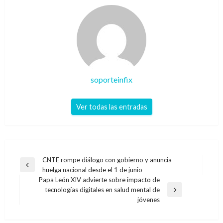
soporteinfix
Ver todas las entradas
Navegación
CNTE rompe diálogo con gobierno y anuncia
Entrada
huelga nacional desde el 1 de junio
de
anterior
Papa León XIV advierte sobre impacto de
entradas
tecnologías digitales en salud mental de
Entrada
jóvenes
siguiente