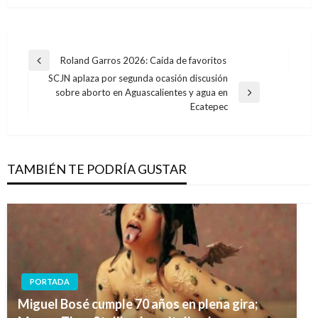
Navegación
Roland Garros 2026: Caída de favoritos
Entrada
de
SCJN aplaza por segunda ocasión discusión
anterior
sobre aborto en Aguascalientes y agua en
entradas
Entrada
Ecatepec
siguiente
TAMBIÉN TE PODRÍA GUSTAR
PORTADA
Miguel Bosé cumple 70 años en plena gira;