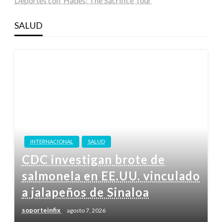
Deportes con ‘Hades: The Sacrifice Tour’
SALUD
INTERNACIONAL
SALUD
CDC investigan brote de
salmonela en EE.UU. vinculado
a jalapeños de Sinaloa
soporteinfix
agosto 7, 2026