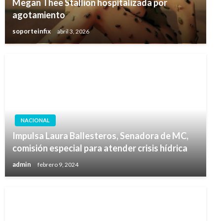
Megan Thee Stallion hospitalizada por
agotamiento
soporteinfix
abril 3, 2026
NACIONAL
Impulsa Laura Ballesteros, Senadora de MC,
comisión especial para atender crisis hídrica
admin
febrero 9, 2024