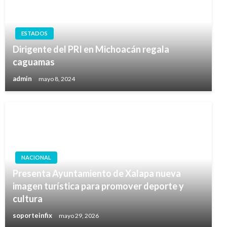
ESTADOS
Dirigente del PRI en Michoacán regala
caguamas
admin
mayo 8, 2024
NACIONAL
Presenta Ayuntamiento de Xalapa nueva
imagen turística para promover deporte y
cultura
soporteinfix
mayo 29, 2026