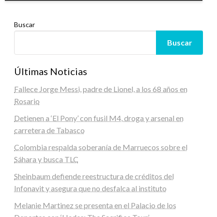
Buscar
Buscar
Últimas Noticias
Fallece Jorge Messi, padre de Lionel, a los 68 años en
Rosario
Detienen a ‘El Pony’ con fusil M4, droga y arsenal en
carretera de Tabasco
Colombia respalda soberanía de Marruecos sobre el
Sáhara y busca TLC
Sheinbaum defiende reestructura de créditos del
Infonavit y asegura que no desfalca al instituto
Melanie Martinez se presenta en el Palacio de los