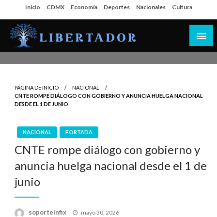
Salta
Inicio
CDMX
Economía
Deportes
Nacionales
Cultura
al
contenido
Libertador MX
PÁGINA DE INICIO
NACIONAL
CNTE ROMPE DIÁLOGO CON GOBIERNO Y ANUNCIA HUELGA NACIONAL
DESDE EL 1 DE JUNIO
NACIONAL
PORTADA
CNTE rompe diálogo con gobierno y
anuncia huelga nacional desde el 1 de
junio
Publicado
soporteinfix
mayo 30, 2026