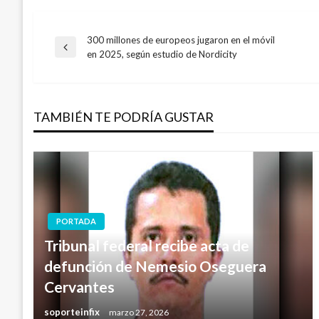
300 millones de europeos jugaron en el móvil
Navegación
Entrada
en 2025, según estudio de Nordicity
anterior
de
TAMBIÉN TE PODRÍA GUSTAR
entradas
PORTADA
Tribunal federal recibe acta de
defunción de Nemesio Oseguera
Cervantes
soporteinfix
marzo 27, 2026