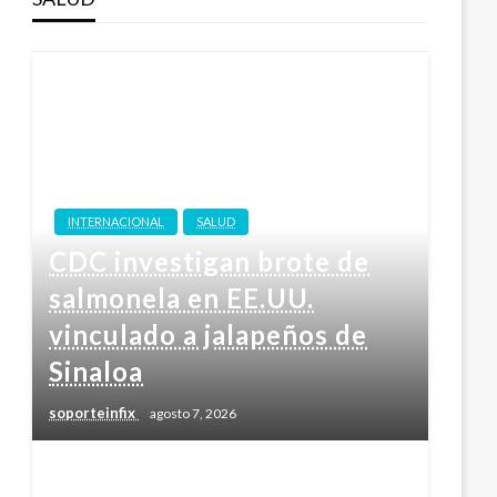
INTERNACIONAL
SALUD
CDC investigan brote de
salmonela en EE.UU.
vinculado a jalapeños de
Sinaloa
soporteinfix
agosto 7, 2026