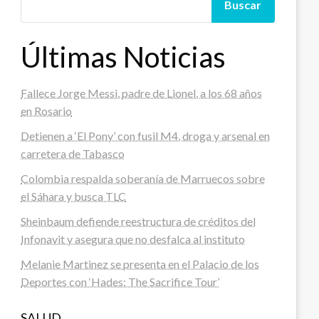
Buscar
Últimas Noticias
Fallece Jorge Messi, padre de Lionel, a los 68 años
en Rosario
Detienen a ‘El Pony’ con fusil M4, droga y arsenal en
carretera de Tabasco
Colombia respalda soberanía de Marruecos sobre
el Sáhara y busca TLC
Sheinbaum defiende reestructura de créditos del
Infonavit y asegura que no desfalca al instituto
Melanie Martinez se presenta en el Palacio de los
Deportes con ‘Hades: The Sacrifice Tour’
SALUD