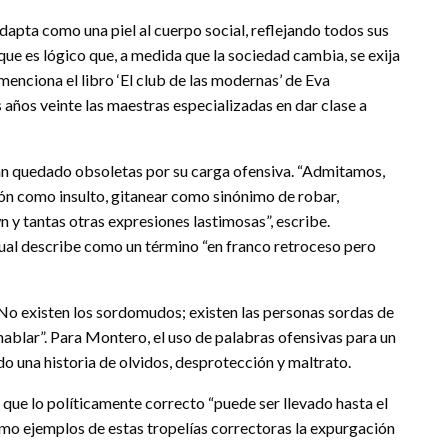
dapta como una piel al cuerpo social, reflejando todos sus
 que es lógico que, a medida que la sociedad cambia, se exija
enciona el libro ‘El club de las modernas’ de Eva
años veinte las maestras especializadas en dar clase a
an quedado obsoletas por su carga ofensiva. “Admitamos,
icón como insulto, gitanear como sinónimo de robar,
y tantas otras expresiones lastimosas”, escribe.
cual describe como un término “en franco retroceso pero
“No existen los sordomudos; existen las personas sordas de
hablar”. Para Montero, el uso de palabras ofensivas para un
o una historia de olvidos, desprotección y maltrato.
 que lo políticamente correcto “puede ser llevado hasta el
como ejemplos de estas tropelías correctoras la expurgación