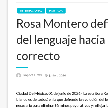
INTERNACIONAL
PORTADA
Rosa Montero defi
del lenguaje hacia
correcto
Publicado
soporteinfix
junio 1, 2026
en
Ciudad De México, 01 de junio de 2026.- La escritora Ro
blanco es de todos’, en la que defiende la evolución de
necesario para eliminar términos peyorativos y reflejar l