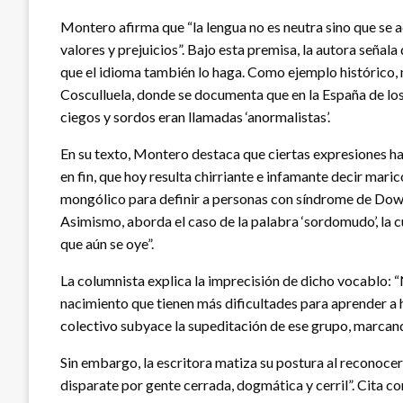
Montero afirma que “la lengua no es neutra sino que se a
valores y prejuicios”. Bajo esta premisa, la autora señala
que el idioma también lo haga. Como ejemplo histórico, m
Cosculluela, donde se documenta que en la España de los 
ciegos y sordos eran llamadas ‘anormalistas’.
En su texto, Montero destaca que ciertas expresiones h
en fin, que hoy resulta chirriante e infamante decir mar
mongólico para definir a personas con síndrome de Down 
Asimismo, aborda el caso de la palabra ‘sordomudo’, la 
que aún se oye”.
La columnista explica la imprecisión de dicho vocablo: 
nacimiento que tienen más dificultades para aprender a 
colectivo subyace la supeditación de ese grupo, marcand
Sin embargo, la escritora matiza su postura al reconocer
disparate por gente cerrada, dogmática y cerril”. Cita 