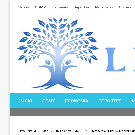
Salta
Inicio
CDMX
Economía
Deportes
Nacionales
Cultura
al
contenido
Libertador MX
INICIO
CDMX
ECONOMÍA
DEPORTES
N
PÁGINA DE INICIO
INTERNACIONAL
ROSA MONTERO DEFIENDE 