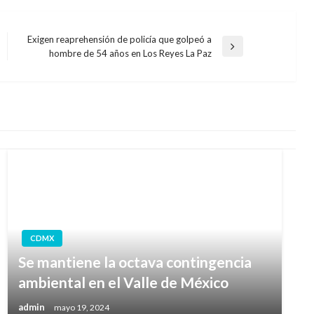
Exigen reaprehensión de policía que golpeó a
Entrada
hombre de 54 años en Los Reyes La Paz
siguiente
CDMX
Se mantiene la octava contingencia
ambiental en el Valle de México
admin
mayo 19, 2024