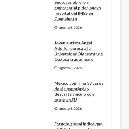
Sectores obrero y
empresarial piden nuevo
hospital del IMSS en
Guanajuato
agosto 6, 2026
Joven autista Ángel
Adolfo regresa a la
Universidad Bienestar de
Oaxaca tras amparo
agosto 6, 2026
México confirma 33 casos
de ciclosporiasis y
descarta vínculo con
brote en EU
agosto 6, 2026
Estudio global indica que