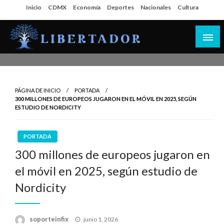
Salta
Inicio
CDMX
Economía
Deportes
Nacionales
Cultura
al
contenido
Libertador MX
PÁGINA DE INICIO
PORTADA
300 MILLONES DE EUROPEOS JUGARON EN EL MÓVIL EN 2025, SEGÚN
ESTUDIO DE NORDICITY
PORTADA
300 millones de europeos jugaron en
el móvil en 2025, según estudio de
Nordicity
Publicado
soporteinfix
junio 1, 2026