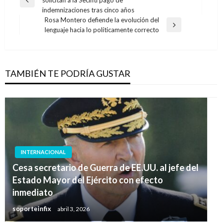
de
Entrada
indemnizaciones tras cinco años
anterior
entradas
Rosa Montero defiende la evolución del
Entrada
lenguaje hacia lo políticamente correcto
siguiente
TAMBIÉN TE PODRÍA GUSTAR
INTERNACIONAL
Cesa secretario de Guerra de EE.UU. al jefe del
Estado Mayor del Ejército con efecto
inmediato
soporteinfix
abril 3, 2026