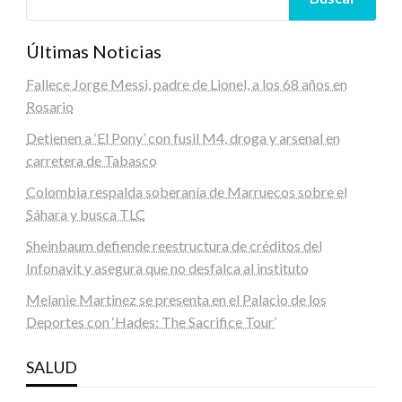
Últimas Noticias
Fallece Jorge Messi, padre de Lionel, a los 68 años en
Rosario
Detienen a ‘El Pony’ con fusil M4, droga y arsenal en
carretera de Tabasco
Colombia respalda soberanía de Marruecos sobre el
Sáhara y busca TLC
Sheinbaum defiende reestructura de créditos del
Infonavit y asegura que no desfalca al instituto
Melanie Martinez se presenta en el Palacio de los
Deportes con ‘Hades: The Sacrifice Tour’
SALUD