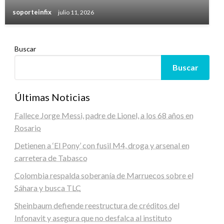
soporteinfix
julio 11, 2026
Buscar
Buscar
Últimas Noticias
Fallece Jorge Messi, padre de Lionel, a los 68 años en
Rosario
Detienen a ‘El Pony’ con fusil M4, droga y arsenal en
carretera de Tabasco
Colombia respalda soberanía de Marruecos sobre el
Sáhara y busca TLC
Sheinbaum defiende reestructura de créditos del
Infonavit y asegura que no desfalca al instituto