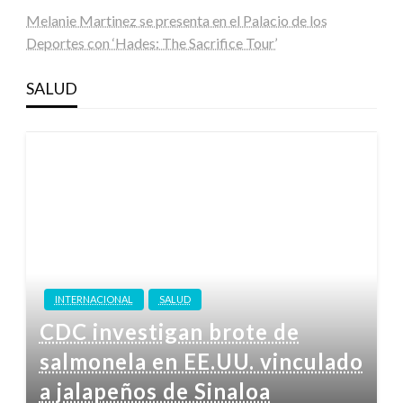
Melanie Martinez se presenta en el Palacio de los
Deportes con ‘Hades: The Sacrifice Tour’
SALUD
INTERNACIONAL
SALUD
CDC investigan brote de
salmonela en EE.UU. vinculado
a jalapeños de Sinaloa