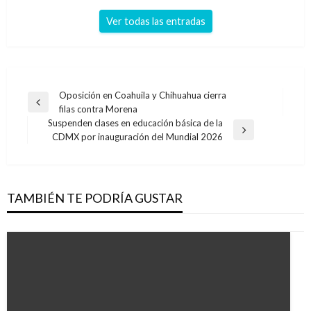
Ver todas las entradas
Navegación
Oposición en Coahuila y Chihuahua cierra
Entrada
filas contra Morena
de
anterior
Suspenden clases en educación básica de la
entradas
Entrada
CDMX por inauguración del Mundial 2026
siguiente
TAMBIÉN TE PODRÍA GUSTAR