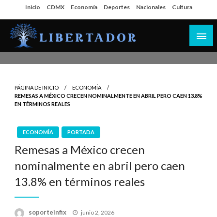
Salta
Inicio
CDMX
Economía
Deportes
Nacionales
Cultura
al
contenido
Libertador MX
PÁGINA DE INICIO
ECONOMÍA
REMESAS A MÉXICO CRECEN NOMINALMENTE EN ABRIL PERO CAEN 13.8%
EN TÉRMINOS REALES
ECONOMÍA
PORTADA
Remesas a México crecen
nominalmente en abril pero caen
13.8% en términos reales
Publicado
soporteinfix
junio 2, 2026