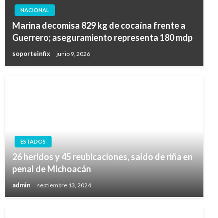
NACIONAL
Marina decomisa 829 kg de cocaína frente a
Guerrero; aseguramiento representa 180 mdp
soporteinfix
junio 9, 2026
ESTADOS
26 heridos y 45 reubicaciones, saldo de riña en
penal de Michoacán
admin
septiembre 13, 2024