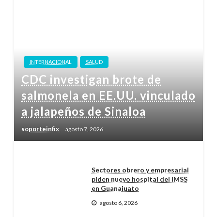
INTERNACIONAL
SALUD
CDC investigan brote de
salmonela en EE.UU. vinculado
a jalapeños de Sinaloa
soporteinfix
agosto 7, 2026
Sectores obrero y empresarial
piden nuevo hospital del IMSS
en Guanajuato
agosto 6, 2026