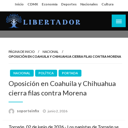
Salta
Inicio
CDMX
Economía
Deportes
Nacionales
Cultura
al
contenido
Libertador MX
PÁGINA DE INICIO
NACIONAL
OPOSICIÓN EN COAHUILA Y CHIHUAHUA CIERRA FILAS CONTRA MORENA
NACIONAL
POLÍTICA
PORTADA
Oposición en Coahuila y Chihuahua
cierra filas contra Morena
Publicado
soporteinfix
junio 2, 2026
en
Torreón, 02 de junio de 2026.- Los panistas de Torreón se