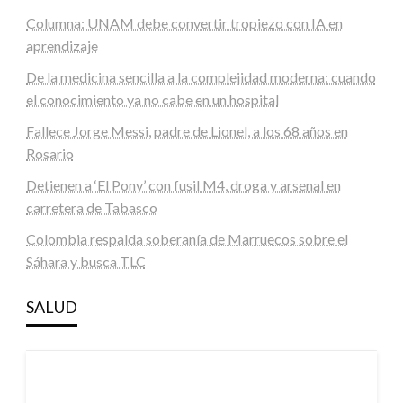
Columna: UNAM debe convertir tropiezo con IA en
aprendizaje
De la medicina sencilla a la complejidad moderna: cuando
el conocimiento ya no cabe en un hospital
Fallece Jorge Messi, padre de Lionel, a los 68 años en
Rosario
Detienen a ‘El Pony’ con fusil M4, droga y arsenal en
carretera de Tabasco
Colombia respalda soberanía de Marruecos sobre el
Sáhara y busca TLC
SALUD