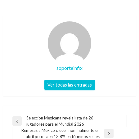
soporteinfix
Ver todas las entradas
Navegación
Selección Mexicana revela lista de 26
Entrada
jugadores para el Mundial 2026
de
anterior
Remesas a México crecen nominalmente en
entradas
Entrada
abril pero caen 13.8% en términos reales