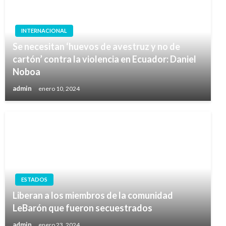
INTERNACIONAL
Se necesitan ‘huevos de avestruz y no de
cartón’ contra la violencia en Ecuador: Daniel
Noboa
admin
enero 10, 2024
ESTADOS
Liberan a los miembros de la comunidad
LeBarón que fueron secuestrados
admin
enero 23, 2024