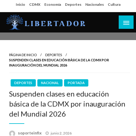
Salta
Inicio
CDMX
Economía
Deportes
Nacionales
Cultura
al
contenido
Libertador MX
PÁGINA DE INICIO
DEPORTES
SUSPENDEN CLASES EN EDUCACIÓN BÁSICA DE LA CDMX POR
INAUGURACIÓN DEL MUNDIAL 2026
DEPORTES
NACIONAL
PORTADA
Suspenden clases en educación
básica de la CDMX por inauguración
del Mundial 2026
Publicado
soporteinfix
junio 2, 2026