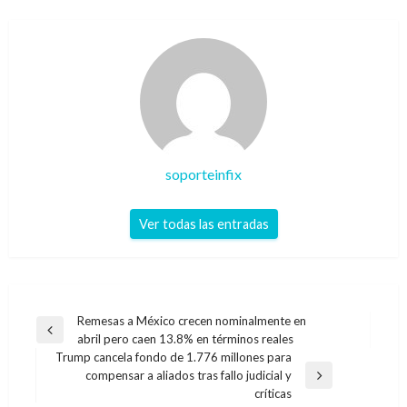
soporteinfix
Ver todas las entradas
Navegación
Remesas a México crecen nominalmente en
Entrada
abril pero caen 13.8% en términos reales
de
anterior
Trump cancela fondo de 1.776 millones para
entradas
compensar a aliados tras fallo judicial y
Entrada
críticas
siguiente