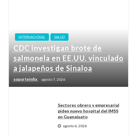
INTERNACIONAL
SALUD
CDC investigan brote de
salmonela en EE.UU. vinculado
a jalapeños de Sinaloa
soporteinfix
agosto 7, 2026
Sectores obrero y empresarial
piden nuevo hospital del IMSS
en Guanajuato
agosto 6, 2026