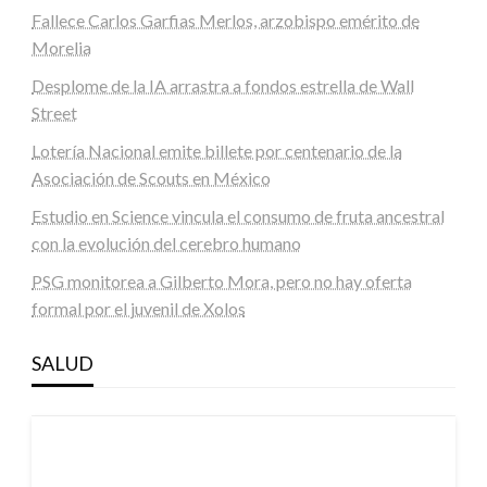
Fallece Carlos Garfias Merlos, arzobispo emérito de
Morelia
Desplome de la IA arrastra a fondos estrella de Wall
Street
Lotería Nacional emite billete por centenario de la
Asociación de Scouts en México
Estudio en Science vincula el consumo de fruta ancestral
con la evolución del cerebro humano
PSG monitorea a Gilberto Mora, pero no hay oferta
formal por el juvenil de Xolos
SALUD