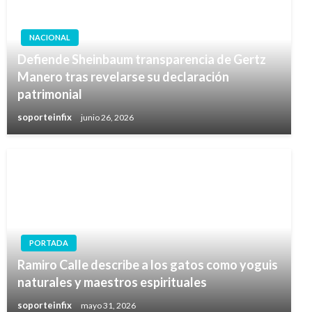
NACIONAL
Defiende Sheinbaum transparencia de Gertz
Manero tras revelarse su declaración
patrimonial
soporteinfix
junio 26, 2026
PORTADA
Ramiro Calle describe a los gatos como yoguis
naturales y maestros espirituales
soporteinfix
mayo 31, 2026