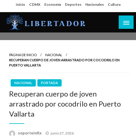
Salta
Inicio
CDMX
Economía
Deportes
Nacionales
Cultura
al
contenido
Libertador MX
PÁGINA DE INICIO
NACIONAL
RECUPERAN CUERPO DE JOVEN ARRASTRADO POR COCODRILO EN
PUERTO VALLARTA
NACIONAL
PORTADA
Recuperan cuerpo de joven
arrastrado por cocodrilo en Puerto
Vallarta
Publicado
soporteinfix
junio 27, 2026