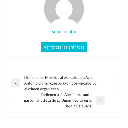
soporteinfix
Ver todas las entradas
Navegación
Detienen en Morelos al exalcalde de Ayala
Antonio Domínguez Aragón por vínculos con
de
Entrada
el crimen organizado
anterior
entradas
Detienen a ‘El Alexis’, presunto
narcomenudista de La Unión Tepito en la
Entrada
Jardín Balbuena
siguiente