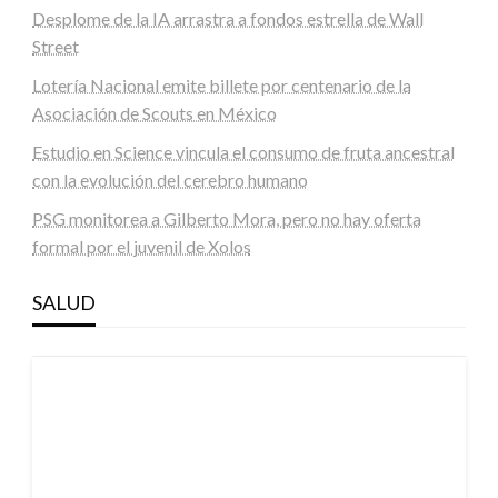
Desplome de la IA arrastra a fondos estrella de Wall
Street
Lotería Nacional emite billete por centenario de la
Asociación de Scouts en México
Estudio en Science vincula el consumo de fruta ancestral
con la evolución del cerebro humano
PSG monitorea a Gilberto Mora, pero no hay oferta
formal por el juvenil de Xolos
SALUD