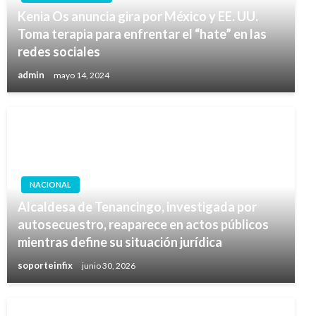
Kenia Os anuncia gira por México y EE. UU.
Toma terapia para enfrentar el “hate” en las
redes sociales
admin
mayo 14, 2024
NACIONAL
Alcaldesa de Tenancingo, investigada por
autosecuestro, reaparece en actos públicos
mientras define su situación jurídica
soporteinfix
junio 30, 2026