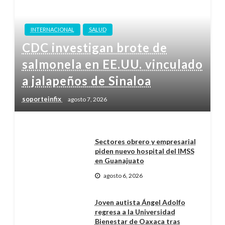
INTERNACIONAL
SALUD
CDC investigan brote de
salmonela en EE.UU. vinculado
a jalapeños de Sinaloa
soporteinfix
agosto 7, 2026
Sectores obrero y empresarial
piden nuevo hospital del IMSS
en Guanajuato
agosto 6, 2026
Joven autista Ángel Adolfo
regresa a la Universidad
Bienestar de Oaxaca tras