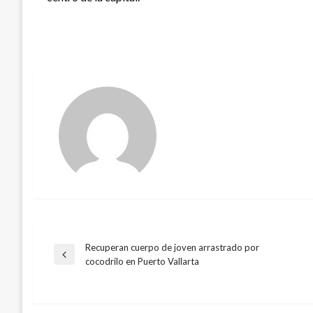
Recuperan cuerpo de joven arrastrado por
Navegación
Entrada
cocodrilo en Puerto Vallarta
anterior
de