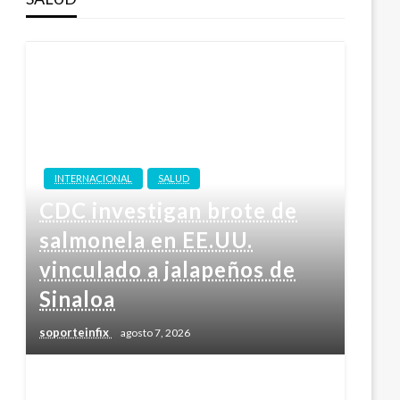
INTERNACIONAL
SALUD
CDC investigan brote de
salmonela en EE.UU.
vinculado a jalapeños de
Sinaloa
soporteinfix
agosto 7, 2026