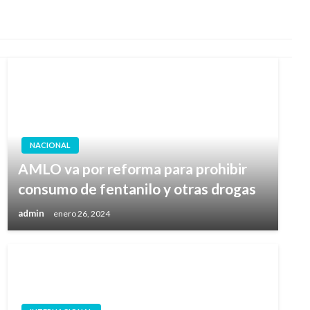
NACIONAL
AMLO va por reforma para prohibir
consumo de fentanilo y otras drogas
admin
enero 26, 2024