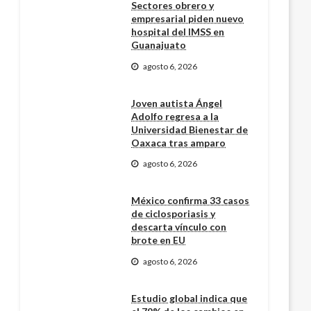
Sectores obrero y
empresarial piden nuevo
hospital del IMSS en
Guanajuato
agosto 6, 2026
Joven autista Ángel
Adolfo regresa a la
Universidad Bienestar de
Oaxaca tras amparo
agosto 6, 2026
México confirma 33 casos
de ciclosporiasis y
descarta vínculo con
brote en EU
agosto 6, 2026
Estudio global indica que