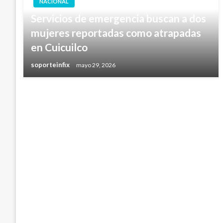
NACIONAL
Servicios de emergencia buscan a dos
mujeres reportadas como atrapadas
en Cuicuilco
soporteinfix
mayo 29, 2026