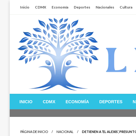
Salta
Inicio
CDMX
Economía
Deportes
Nacionales
Cultura
al
contenido
Libertador MX
INICIO
CDMX
ECONOMÍA
DEPORTES
N
PÁGINA DE INICIO
NACIONAL
DETIENEN A ‘EL ALEXIS’, PRES