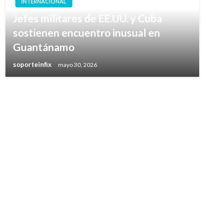
INTERNACIONAL
Jefes militares de EE.UU. y Cuba
sostienen encuentro inusual en
Guantánamo
soporteinfix
mayo 30, 2026