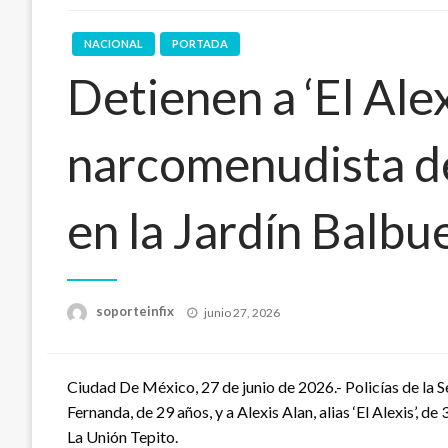
NACIONAL
PORTADA
Detienen a ‘El Alex
narcomenudista de
en la Jardín Balbu
Publicado
soporteinfix
junio 27, 2026
en
Ciudad De México, 27 de junio de 2026.- Policías de la 
Fernanda, de 29 años, y a Alexis Alan, alias ‘El Alexis’, 
La Unión Tepito.