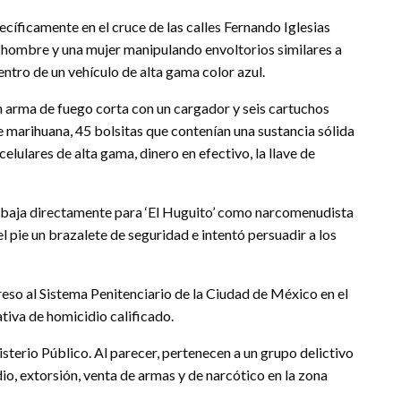
ecíficamente en el cruce de las calles Fernando Iglesias
un hombre y una mujer manipulando envoltorios similares a
dentro de un vehículo de alta gama color azul.
un arma de fuego corta con un cargador y seis cartuchos
e marihuana, 45 bolsitas que contenían una sustancia sólida
elulares de alta gama, dinero en efectivo, la llave de
abaja directamente para ‘El Huguito’ como narcomenudista
el pie un brazalete de seguridad e intentó persuadir a los
reso al Sistema Penitenciario de la Ciudad de México en el
tiva de homicidio calificado.
sterio Público. Al parecer, pertenecen a un grupo delictivo
io, extorsión, venta de armas y de narcótico en la zona