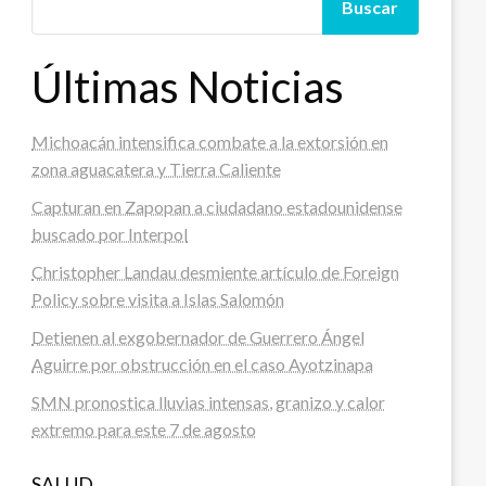
Buscar
Últimas Noticias
Michoacán intensifica combate a la extorsión en
zona aguacatera y Tierra Caliente
Capturan en Zapopan a ciudadano estadounidense
buscado por Interpol
Christopher Landau desmiente artículo de Foreign
Policy sobre visita a Islas Salomón
Detienen al exgobernador de Guerrero Ángel
Aguirre por obstrucción en el caso Ayotzinapa
SMN pronostica lluvias intensas, granizo y calor
extremo para este 7 de agosto
SALUD