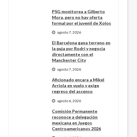
PSG monitorea a Gilberto
Mora, pero no hay oferta
formal por el juvenil de Xolos
agosto 7, 2026
El Barcelona gana terreno en
la puja por Rodri y negocia
directamente con el
Manchester City
agosto 7, 2026
Aficionado encara a Mikel
Arriola en vuelo y exige
regreso del ascenso
agosto 6, 2026
Comisión Permanente
reconoce a delegación
mexicana en Juegos
Centroamericanos 2026