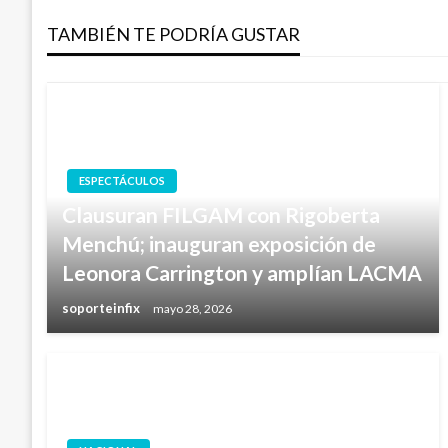
entradas
TAMBIÉN TE PODRÍA GUSTAR
ESPECTÁCULOS
Clausuran FILGAM con Rigoberta
Menchú; inauguran exposición de
Leonora Carrington y amplían LACMA
soporteinfix
mayo 28, 2026