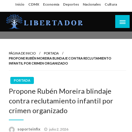
Salta
Inicio
CDMX
Economía
Deportes
Nacionales
Cultura
al
contenido
Libertador MX
PÁGINA DE INICIO
PORTADA
PROPONE RUBÉN MOREIRA BLINDAJE CONTRA RECLUTAMIENTO
INFANTIL POR CRIMEN ORGANIZADO
PORTADA
Propone Rubén Moreira blindaje
contra reclutamiento infantil por
crimen organizado
Publicado
soporteinfix
julio 2, 2026