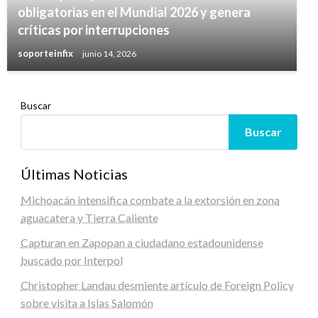
obligatorias en el Mundial 2026 y genera
críticas por interrupciones
soporteinfix
junio 14, 2026
Buscar
Buscar
Últimas Noticias
Michoacán intensifica combate a la extorsión en zona
aguacatera y Tierra Caliente
Capturan en Zapopan a ciudadano estadounidense
buscado por Interpol
Christopher Landau desmiente artículo de Foreign Policy
sobre visita a Islas Salomón