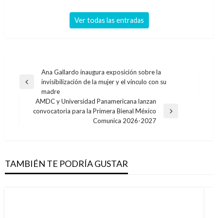
Ver todas las entradas
Navegación
Ana Gallardo inaugura exposición sobre la
invisibilización de la mujer y el vínculo con su
de
Entrada
madre
anterior
entradas
AMDC y Universidad Panamericana lanzan
convocatoria para la Primera Bienal México
Entrada
Comunica 2026-2027
siguiente
TAMBIÉN TE PODRÍA GUSTAR