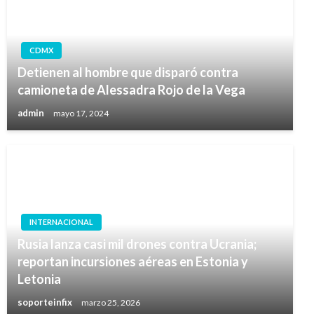
CDMX
Detienen al hombre que disparó contra
camioneta de Alessadra Rojo de la Vega
admin
mayo 17, 2024
INTERNACIONAL
Rusia lanza casi mil drones contra Ucrania;
reportan incursiones aéreas en Estonia y
Letonia
soporteinfix
marzo 25, 2026