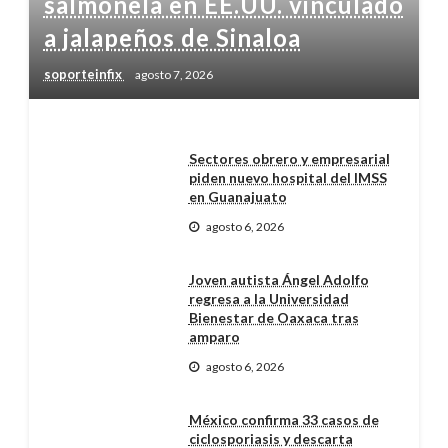
salmonela en EE.UU. vinculado
a jalapeños de Sinaloa
soporteinfix
agosto 7, 2026
Sectores obrero y empresarial
piden nuevo hospital del IMSS
en Guanajuato
agosto 6, 2026
Joven autista Ángel Adolfo
regresa a la Universidad
Bienestar de Oaxaca tras
amparo
agosto 6, 2026
México confirma 33 casos de
ciclosporiasis y descarta