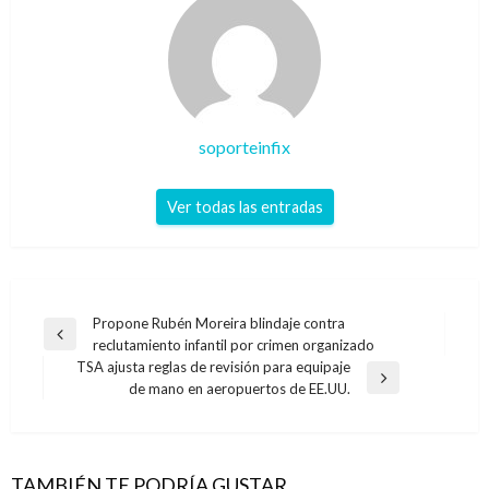
soporteinfix
Ver todas las entradas
Navegación
Propone Rubén Moreira blindaje contra
Entrada
reclutamiento infantil por crimen organizado
de
anterior
TSA ajusta reglas de revisión para equipaje
entradas
Entrada
de mano en aeropuertos de EE.UU.
siguiente
TAMBIÉN TE PODRÍA GUSTAR