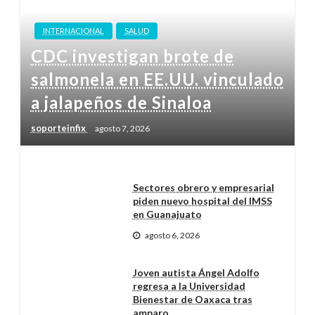
INTERNACIONAL
SALUD
CDC investigan brote de
salmonela en EE.UU. vinculado
a jalapeños de Sinaloa
soporteinfix
agosto 7, 2026
Sectores obrero y empresarial
piden nuevo hospital del IMSS
en Guanajuato
agosto 6, 2026
Joven autista Ángel Adolfo
regresa a la Universidad
Bienestar de Oaxaca tras
amparo