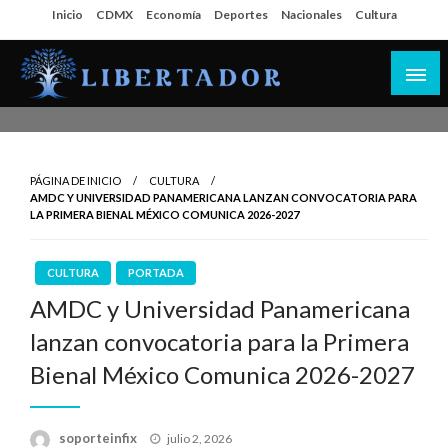
Salta
Inicio
CDMX
Economía
Deportes
Nacionales
Cultura
al
contenido
Libertador MX
PÁGINA DE INICIO
CULTURA
AMDC Y UNIVERSIDAD PANAMERICANA LANZAN CONVOCATORIA PARA
LA PRIMERA BIENAL MÉXICO COMUNICA 2026-2027
CULTURA
PORTADA
AMDC y Universidad Panamericana
lanzan convocatoria para la Primera
Bienal México Comunica 2026-2027
Publicado
soporteinfix
julio 2, 2026