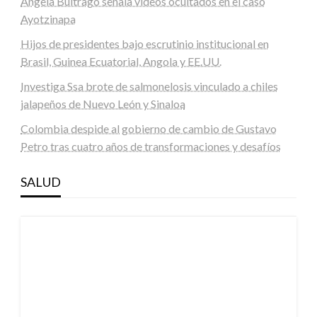
Ángela Buitrago señala videos ocultados en el caso
Ayotzinapa
Hijos de presidentes bajo escrutinio institucional en
Brasil, Guinea Ecuatorial, Angola y EE.UU.
Investiga Ssa brote de salmonelosis vinculado a chiles
jalapeños de Nuevo León y Sinaloa
Colombia despide al gobierno de cambio de Gustavo
Petro tras cuatro años de transformaciones y desafíos
SALUD