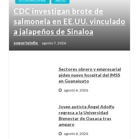
CDC investigan brote de
salmonela en EE.UU. vinculado
a jalapeños de Sinaloa
soporteinfix
agosto 7, 2026
Sectores obrero y empresarial
piden nuevo hospital del IMSS
en Guanajuato
agosto 6, 2026
Joven autista Ángel Adolfo
regresa a la Universidad
Bienestar de Oaxaca tras
amparo
agosto 6, 2026