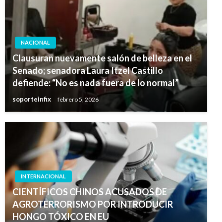
NACIONAL
Clausuran nuevamente salón de belleza en el
Senado; senadora Laura Itzel Castillo
defiende: “No es nada fuera de lo normal”
soporteinfix
febrero 5, 2026
INTERNACIONAL
CIENTÍFICOS CHINOS ACUSADOS DE
AGROTERRORISMO POR INTRODUCIR
HONGO TÓXICO EN EU