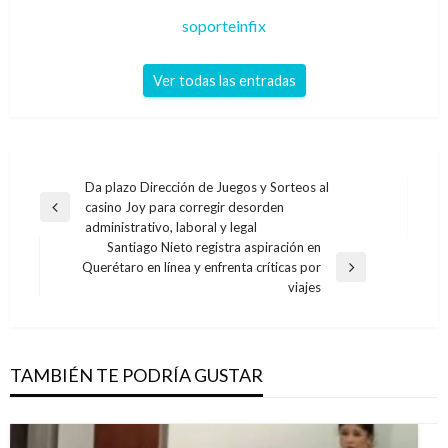
soporteinfix
Ver todas las entradas
Navegación
Da plazo Dirección de Juegos y Sorteos al
casino Joy para corregir desorden
de
Entrada
administrativo, laboral y legal
anterior
entradas
Santiago Nieto registra aspiración en
Querétaro en línea y enfrenta críticas por
Entrada
viajes
siguiente
TAMBIÉN TE PODRÍA GUSTAR