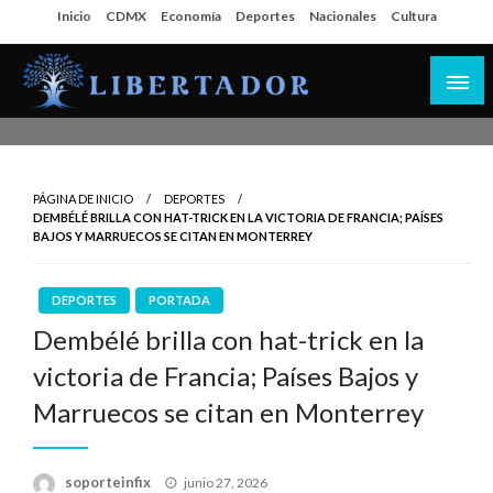
Salta
Inicio
CDMX
Economía
Deportes
Nacionales
Cultura
al
contenido
Libertador MX
PÁGINA DE INICIO
DEPORTES
DEMBÉLÉ BRILLA CON HAT-TRICK EN LA VICTORIA DE FRANCIA; PAÍSES
BAJOS Y MARRUECOS SE CITAN EN MONTERREY
DEPORTES
PORTADA
Dembélé brilla con hat-trick en la
victoria de Francia; Países Bajos y
Marruecos se citan en Monterrey
Publicado
soporteinfix
junio 27, 2026