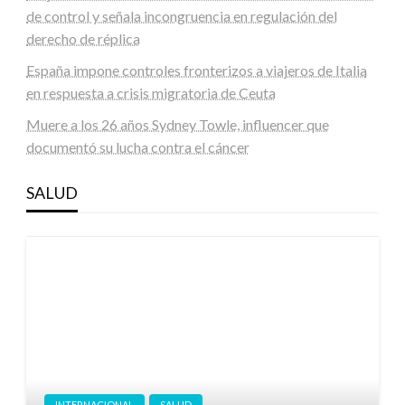
de control y señala incongruencia en regulación del
derecho de réplica
España impone controles fronterizos a viajeros de Italia
en respuesta a crisis migratoria de Ceuta
Muere a los 26 años Sydney Towle, influencer que
documentó su lucha contra el cáncer
SALUD
INTERNACIONAL
SALUD