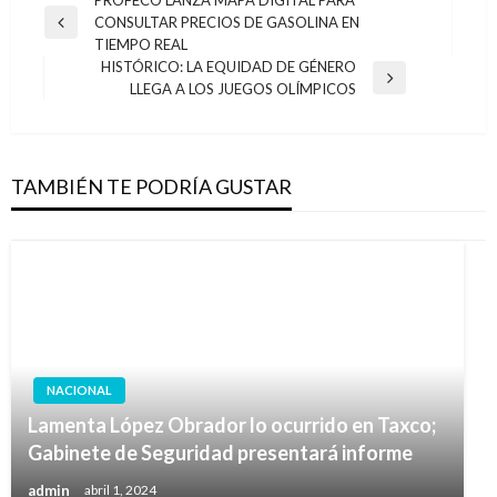
Navegación
CONSULTAR PRECIOS DE GASOLINA EN
de
Entrada
TIEMPO REAL
anterior
entradas
HISTÓRICO: LA EQUIDAD DE GÉNERO
Entrada
LLEGA A LOS JUEGOS OLÍMPICOS
siguiente
TAMBIÉN TE PODRÍA GUSTAR
NACIONAL
Lamenta López Obrador lo ocurrido en Taxco;
Gabinete de Seguridad presentará informe
admin
abril 1, 2024