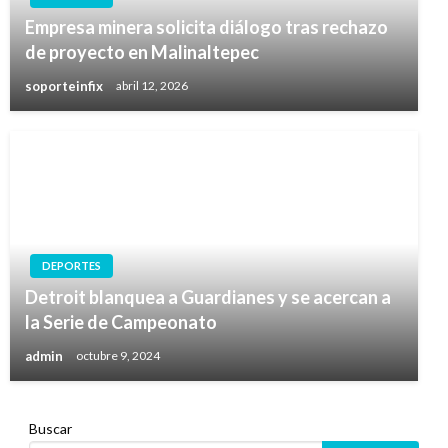
Empresa minera solicita diálogo tras rechazo
de proyecto en Malinaltepec
soporteinfix
abril 12, 2026
DEPORTES
Detroit blanquea a Guardianes y se acercan a
la Serie de Campeonato
admin
octubre 9, 2024
Buscar