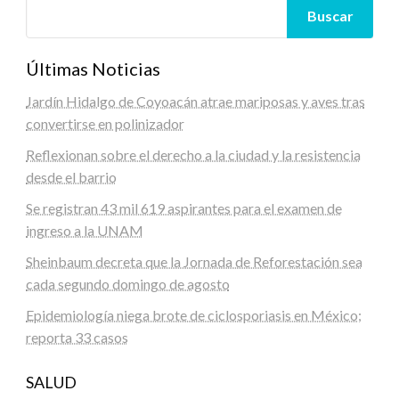
Buscar
Últimas Noticias
Jardín Hidalgo de Coyoacán atrae mariposas y aves tras
convertirse en polinizador
Reflexionan sobre el derecho a la ciudad y la resistencia
desde el barrio
Se registran 43 mil 619 aspirantes para el examen de
ingreso a la UNAM
Sheinbaum decreta que la Jornada de Reforestación sea
cada segundo domingo de agosto
Epidemiología niega brote de ciclosporiasis en México;
reporta 33 casos
SALUD