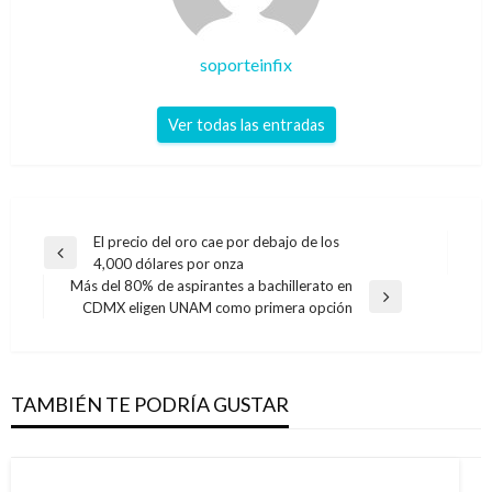
soporteinfix
Ver todas las entradas
Navegación
El precio del oro cae por debajo de los
Entrada
4,000 dólares por onza
de
anterior
Más del 80% de aspirantes a bachillerato en
entradas
Entrada
CDMX eligen UNAM como primera opción
siguiente
TAMBIÉN TE PODRÍA GUSTAR