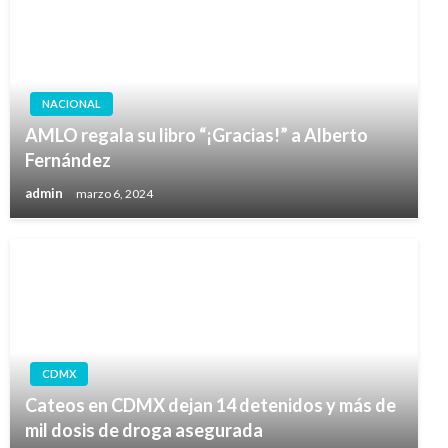
NACIONAL
AMLO regala su libro “¡Gracias!” a Alberto
Fernández
admin
marzo 6, 2024
CDMX
Cateos en CDMX dejan 14 detenidos y más de
mil dosis de droga asegurada