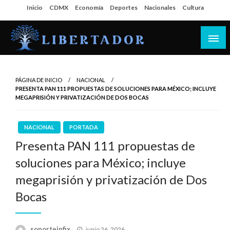
Salta
Inicio
CDMX
Economía
Deportes
Nacionales
Cultura
al
contenido
Libertador MX
PÁGINA DE INICIO
NACIONAL
PRESENTA PAN 111 PROPUESTAS DE SOLUCIONES PARA MÉXICO; INCLUYE
MEGAPRISIÓN Y PRIVATIZACIÓN DE DOS BOCAS
NACIONAL
PORTADA
Presenta PAN 111 propuestas de
soluciones para México; incluye
megaprisión y privatización de Dos
Bocas
Publicado
soporteinfix
junio 26, 2026