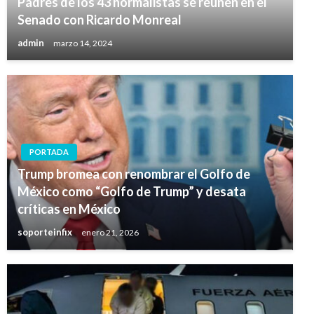
Padres de los 43 normalistas se reúnen en el
Senado con Ricardo Monreal
admin
marzo 14, 2024
PORTADA
Trump bromea con renombrar el Golfo de
México como “Golfo de Trump” y desata
críticas en México
soporteinfix
enero 21, 2026