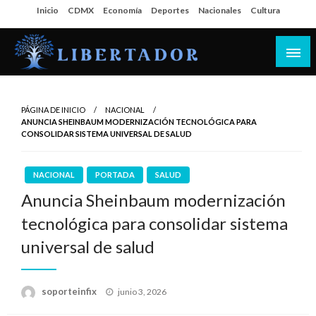
Salta
Inicio
CDMX
Economía
Deportes
Nacionales
Cultura
al
contenido
Libertador MX
PÁGINA DE INICIO
NACIONAL
ANUNCIA SHEINBAUM MODERNIZACIÓN TECNOLÓGICA PARA
CONSOLIDAR SISTEMA UNIVERSAL DE SALUD
NACIONAL
PORTADA
SALUD
Anuncia Sheinbaum modernización
tecnológica para consolidar sistema
universal de salud
Publicado
soporteinfix
junio 3, 2026
en