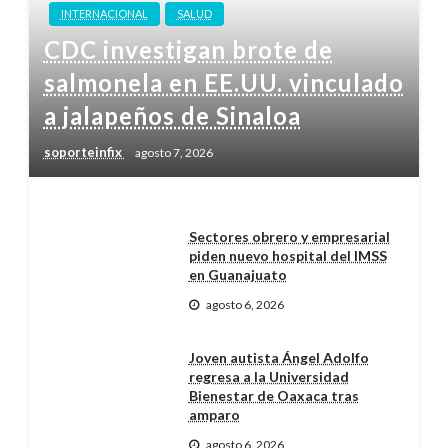
INTERNACIONAL
SALUD
CDC investigan brote de
salmonela en EE.UU. vinculado
a jalapeños de Sinaloa
soporteinfix
agosto 7, 2026
Sectores obrero y empresarial
piden nuevo hospital del IMSS
en Guanajuato
agosto 6, 2026
Joven autista Ángel Adolfo
regresa a la Universidad
Bienestar de Oaxaca tras
amparo
agosto 6, 2026