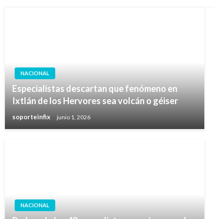
NACIONAL
Especialistas descartan que fenómeno en
Ixtlán de los Hervores sea volcán o géiser
soporteinfix
junio 1, 2026
NACIONAL