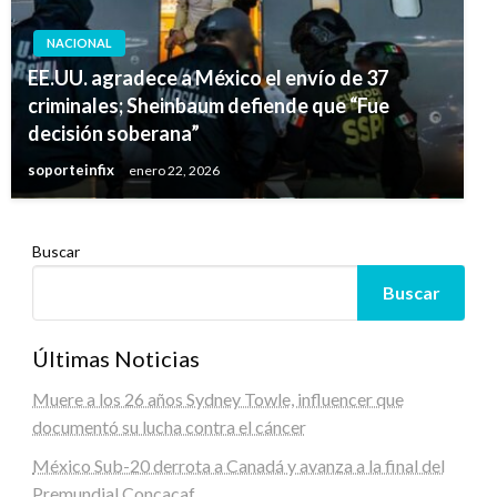
NACIONAL
EE.UU. agradece a México el envío de 37
criminales; Sheinbaum defiende que “Fue
decisión soberana”
soporteinfix
enero 22, 2026
Buscar
Buscar
Últimas Noticias
Muere a los 26 años Sydney Towle, influencer que
documentó su lucha contra el cáncer
México Sub-20 derrota a Canadá y avanza a la final del
Premundial Concacaf