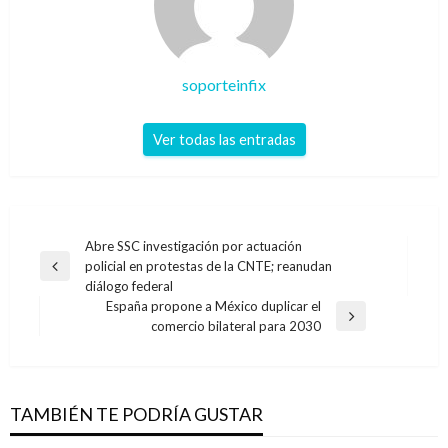
soporteinfix
Ver todas las entradas
Navegación
Abre SSC investigación por actuación
policial en protestas de la CNTE; reanudan
de
Entrada
diálogo federal
anterior
entradas
España propone a México duplicar el
Entrada
comercio bilateral para 2030
siguiente
TAMBIÉN TE PODRÍA GUSTAR