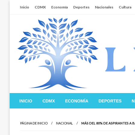
Salta
Inicio
CDMX
Economía
Deportes
Nacionales
Cultura
al
contenido
Libertador MX
INICIO
CDMX
ECONOMÍA
DEPORTES
N
PÁGINA DE INICIO
NACIONAL
MÁS DEL 80% DE ASPIRANTES A