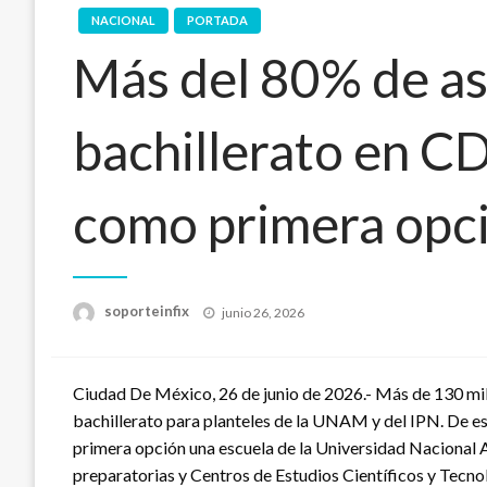
NACIONAL
PORTADA
Más del 80% de as
bachillerato en 
como primera opc
Publicado
soporteinfix
junio 26, 2026
en
Ciudad De México, 26 de junio de 2026.- Más de 130 mil
bachillerato para planteles de la UNAM y del IPN. De est
primera opción una escuela de la Universidad Naciona
preparatorias y Centros de Estudios Científicos y Tecno