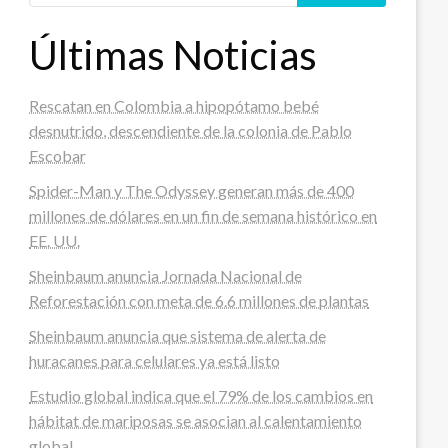
Últimas Noticias
Rescatan en Colombia a hipopótamo bebé
desnutrido, descendiente de la colonia de Pablo
Escobar
Spider-Man y The Odyssey generan más de 400
millones de dólares en un fin de semana histórico en
EE. UU.
Sheinbaum anuncia Jornada Nacional de
Reforestación con meta de 6.6 millones de plantas
Sheinbaum anuncia que sistema de alerta de
huracanes para celulares ya está listo
Estudio global indica que el 79% de los cambios en
hábitat de mariposas se asocian al calentamiento
global