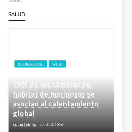
SALUD
INTERNACIONAL
SALUD
Estudio global indica que el
79% de los cambios en
hábitat de mariposas se
asocian al calentamiento
global
soporteinfix
agosto 5, 2026