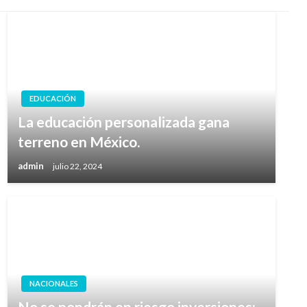
EDUCACIÓN
La educación personalizada gana
terreno en México.
admin
julio 22, 2024
NACIONALES
No se pondrán en riesgo inversiones: