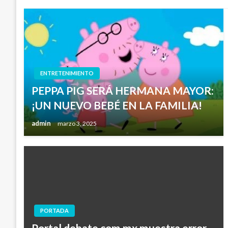
ENTRETENIMIENTO
PEPPA PIG SERÁ HERMANA MAYOR:
¡UN NUEVO BEBÉ EN LA FAMILIA!
admin
marzo 3, 2025
PORTADA
Portal debate.com.mx muestra error