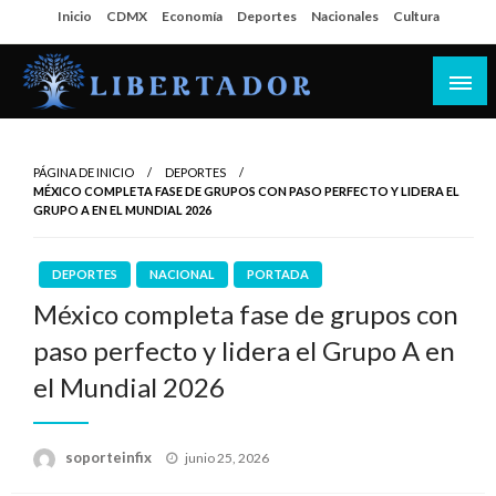
Salta
Inicio
CDMX
Economía
Deportes
Nacionales
Cultura
al
contenido
Libertador MX
PÁGINA DE INICIO
DEPORTES
MÉXICO COMPLETA FASE DE GRUPOS CON PASO PERFECTO Y LIDERA EL
GRUPO A EN EL MUNDIAL 2026
DEPORTES
NACIONAL
PORTADA
México completa fase de grupos con
paso perfecto y lidera el Grupo A en
el Mundial 2026
Publicado
soporteinfix
junio 25, 2026
en