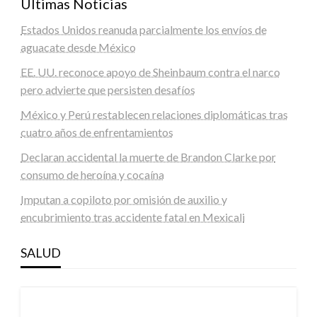
Últimas Noticias
Estados Unidos reanuda parcialmente los envíos de
aguacate desde México
EE. UU. reconoce apoyo de Sheinbaum contra el narco
pero advierte que persisten desafíos
México y Perú restablecen relaciones diplomáticas tras
cuatro años de enfrentamientos
Declaran accidental la muerte de Brandon Clarke por
consumo de heroína y cocaína
Imputan a copiloto por omisión de auxilio y
encubrimiento tras accidente fatal en Mexicali
SALUD