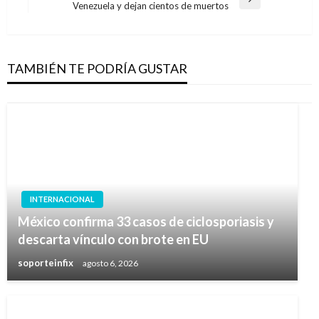
entradas
Entrada
Venezuela y dejan cientos de muertos
siguiente
TAMBIÉN TE PODRÍA GUSTAR
INTERNACIONAL
México confirma 33 casos de ciclosporiasis y
descarta vínculo con brote en EU
soporteinfix
agosto 6, 2026