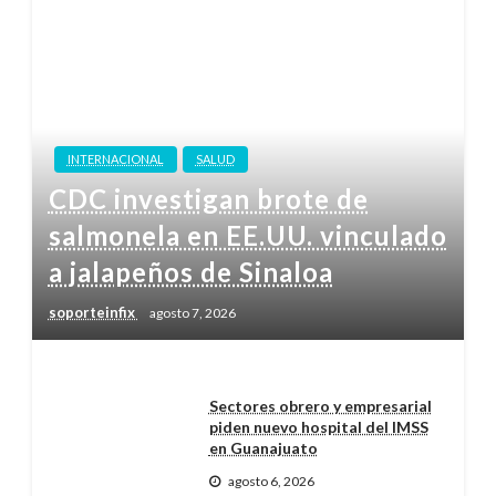
INTERNACIONAL
SALUD
CDC investigan brote de
salmonela en EE.UU. vinculado
a jalapeños de Sinaloa
soporteinfix
agosto 7, 2026
Sectores obrero y empresarial
piden nuevo hospital del IMSS
en Guanajuato
agosto 6, 2026