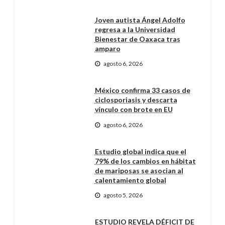
Joven autista Ángel Adolfo
regresa a la Universidad
Bienestar de Oaxaca tras
amparo
agosto 6, 2026
México confirma 33 casos de
ciclosporiasis y descarta
vínculo con brote en EU
agosto 6, 2026
Estudio global indica que el
79% de los cambios en hábitat
de mariposas se asocian al
calentamiento global
agosto 5, 2026
ESTUDIO REVELA DÉFICIT DE