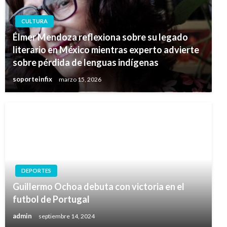
CULTURA
Élmer Mendoza reflexiona sobre su legado
literario en México mientras experto advierte
sobre pérdida de lenguas indígenas
soporteinfix
marzo 15, 2026
DEPORTES
Guillermo Ochoa debuta con victoria en el
futbol de Portugal
admin
septiembre 14, 2024