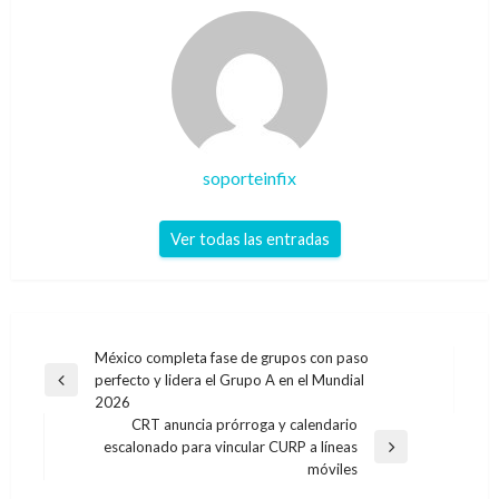
soporteinfix
Ver todas las entradas
Navegación
México completa fase de grupos con paso
perfecto y lidera el Grupo A en el Mundial
de
Entrada
2026
anterior
entradas
CRT anuncia prórroga y calendario
escalonado para vincular CURP a líneas
Entrada
móviles
siguiente