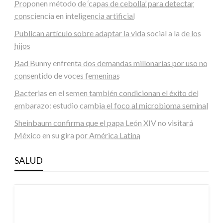
Proponen método de ‘capas de cebolla’ para detectar
consciencia en inteligencia artificial
Publican artículo sobre adaptar la vida social a la de los
hijos
Bad Bunny enfrenta dos demandas millonarias por uso no
consentido de voces femeninas
Bacterias en el semen también condicionan el éxito del
embarazo: estudio cambia el foco al microbioma seminal
Sheinbaum confirma que el papa León XIV no visitará
México en su gira por América Latina
SALUD