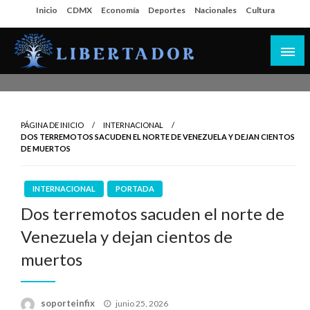
Salta
Inicio
CDMX
Economía
Deportes
Nacionales
Cultura
al
contenido
Libertador MX
PÁGINA DE INICIO
INTERNACIONAL
DOS TERREMOTOS SACUDEN EL NORTE DE VENEZUELA Y DEJAN CIENTOS
DE MUERTOS
INTERNACIONAL
PORTADA
Dos terremotos sacuden el norte de
Venezuela y dejan cientos de
muertos
Publicado
soporteinfix
junio 25, 2026