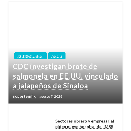
INTERNACIONAL
SALUD
CDC investigan brote de
salmonela en EE.UU. vinculado
a jalapeños de Sinaloa
soporteinfix
agosto 7, 2026
Sectores obrero y empresarial
piden nuevo hospital del IMSS