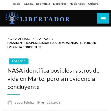
Salta
Inicio
CDMX
Economía
Deportes
Nacionales
Cultura
al
contenido
Libertador MX
PÁGINA DE INICIO
PORTADA
NASA IDENTIFICA POSIBLES RASTROS DE VIDA EN MARTE, PERO SIN
EVIDENCIA CONCLUYENTE
PORTADA
NASA identifica posibles rastros de
vida en Marte, pero sin evidencia
concluyente
Publicado
soporteinfix
junio 25, 2026
en