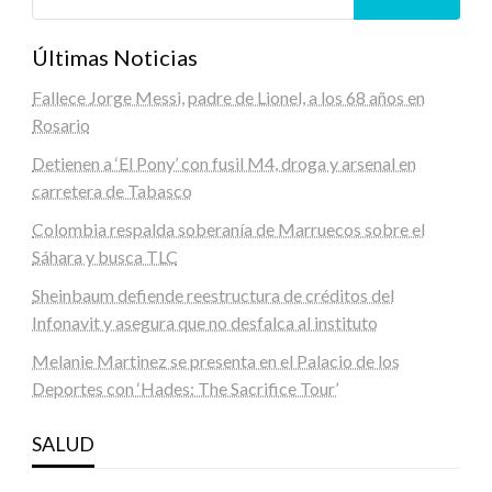
Últimas Noticias
Fallece Jorge Messi, padre de Lionel, a los 68 años en
Rosario
Detienen a ‘El Pony’ con fusil M4, droga y arsenal en
carretera de Tabasco
Colombia respalda soberanía de Marruecos sobre el
Sáhara y busca TLC
Sheinbaum defiende reestructura de créditos del
Infonavit y asegura que no desfalca al instituto
Melanie Martinez se presenta en el Palacio de los
Deportes con ‘Hades: The Sacrifice Tour’
SALUD