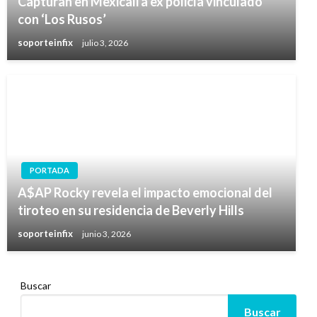
Capturan en Mexicali a ex policía vinculado
con ‘Los Rusos’
soporteinfix
julio 3, 2026
PORTADA
A$AP Rocky revela el impacto emocional del
tiroteo en su residencia de Beverly Hills
soporteinfix
junio 3, 2026
Buscar
Buscar