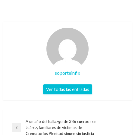
soporteinfix
Ver todas las entradas
Navegación
A un año del hallazgo de 386 cuerpos en
Juárez, familiares de víctimas de
de
Entrada
Crematorios Plenitud siguen sin justicia