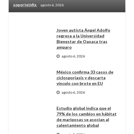
soporteinfix
agosto 6, 2026
Joven autista Ángel Adolfo
regresa a la Universidad
Bienestar de Oaxaca tras
amparo
agosto 6, 2026
México confirma 33 casos de
ciclosporiasis y descarta
vínculo con brote en EU
agosto 6, 2026
Estudio global indica que el
79% de los cambios en hábitat
de mariposas se asocian al
calentamiento global