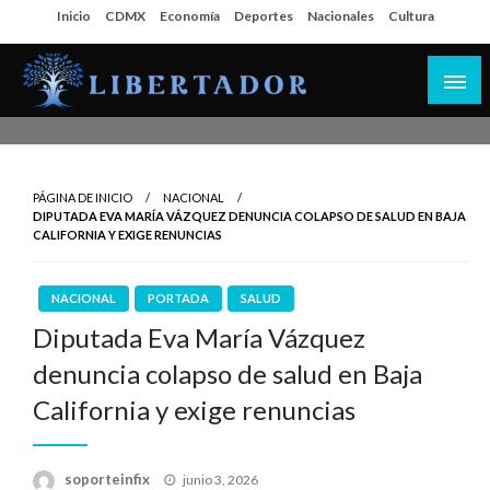
Salta
Inicio
CDMX
Economía
Deportes
Nacionales
Cultura
al
contenido
Libertador MX
PÁGINA DE INICIO
NACIONAL
DIPUTADA EVA MARÍA VÁZQUEZ DENUNCIA COLAPSO DE SALUD EN BAJA
CALIFORNIA Y EXIGE RENUNCIAS
NACIONAL
PORTADA
SALUD
Diputada Eva María Vázquez
denuncia colapso de salud en Baja
California y exige renuncias
Publicado
soporteinfix
junio 3, 2026