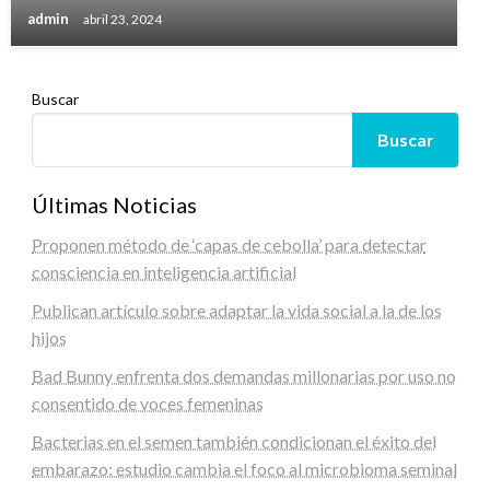
admin
abril 23, 2024
Buscar
Buscar
Últimas Noticias
Proponen método de ‘capas de cebolla’ para detectar
consciencia en inteligencia artificial
Publican artículo sobre adaptar la vida social a la de los
hijos
Bad Bunny enfrenta dos demandas millonarias por uso no
consentido de voces femeninas
Bacterias en el semen también condicionan el éxito del
embarazo: estudio cambia el foco al microbioma seminal