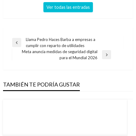
Ver todas las entradas
Navegación
Llama Pedro Haces Barba a empresas a
Entrada
cumplir con reparto de utilidades
de
anterior
Meta anuncia medidas de seguridad digital
entradas
Entrada
para el Mundial 2026
siguiente
TAMBIÉN TE PODRÍA GUSTAR