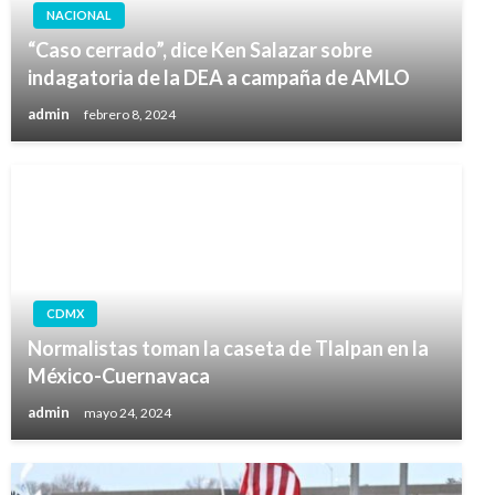
NACIONAL
“Caso cerrado”, dice Ken Salazar sobre
indagatoria de la DEA a campaña de AMLO
admin
febrero 8, 2024
CDMX
Normalistas toman la caseta de Tlalpan en la
México-Cuernavaca
admin
mayo 24, 2024