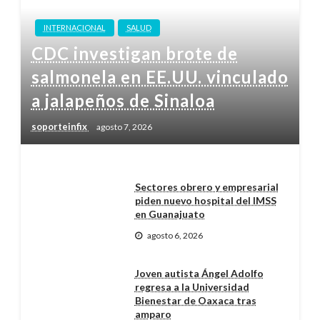
INTERNACIONAL
SALUD
CDC investigan brote de
salmonela en EE.UU. vinculado
a jalapeños de Sinaloa
soporteinfix
agosto 7, 2026
Sectores obrero y empresarial
piden nuevo hospital del IMSS
en Guanajuato
agosto 6, 2026
Joven autista Ángel Adolfo
regresa a la Universidad
Bienestar de Oaxaca tras
amparo