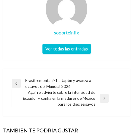
soporteinfix
Ver todas las entradas
Navegación
Brasil remonta 2-1 a Japón y avanza a
Entrada
octavos del Mundial 2026
de
anterior
Aguirre advierte sobre la intensidad de
entradas
Ecuador y confía en la madurez de México
Entrada
para los dieciseisavos
siguiente
TAMBIÉN TE PODRÍA GUSTAR