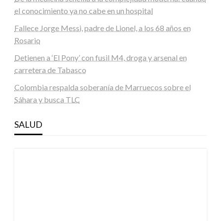
el conocimiento ya no cabe en un hospital
Fallece Jorge Messi, padre de Lionel, a los 68 años en
Rosario
Detienen a ‘El Pony’ con fusil M4, droga y arsenal en
carretera de Tabasco
Colombia respalda soberanía de Marruecos sobre el
Sáhara y busca TLC
SALUD