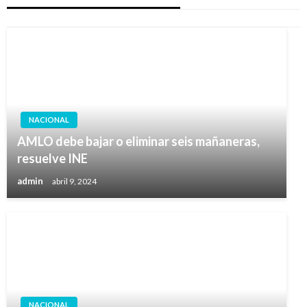
NACIONAL
AMLO debe bajar o eliminar seis mañaneras,
resuelve INE
admin
abril 9, 2024
NACIONAL