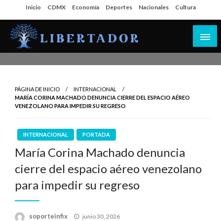
Salta
Inicio
CDMX
Economía
Deportes
Nacionales
Cultura
al
contenido
Libertador MX
PÁGINA DE INICIO
INTERNACIONAL
MARÍA CORINA MACHADO DENUNCIA CIERRE DEL ESPACIO AÉREO
VENEZOLANO PARA IMPEDIR SU REGRESO
INTERNACIONAL
PORTADA
María Corina Machado denuncia
cierre del espacio aéreo venezolano
para impedir su regreso
Publicado
soporteinfix
junio 30, 2026