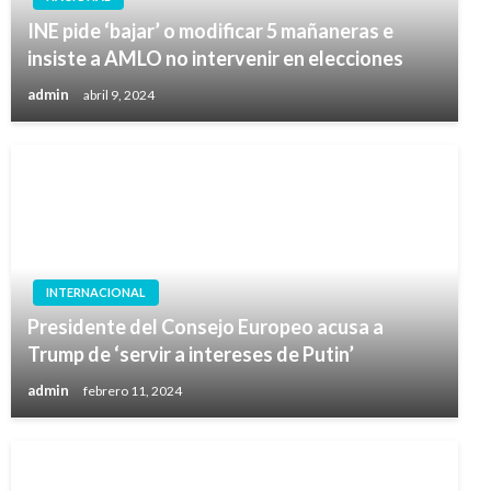
INE pide ‘bajar’ o modificar 5 mañaneras e
insiste a AMLO no intervenir en elecciones
admin
abril 9, 2024
INTERNACIONAL
Presidente del Consejo Europeo acusa a
Trump de ‘servir a intereses de Putin’
admin
febrero 11, 2024