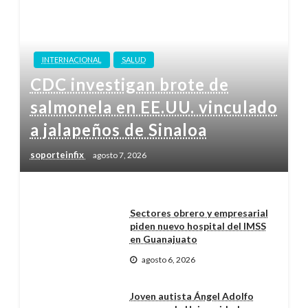
INTERNACIONAL
SALUD
CDC investigan brote de
salmonela en EE.UU. vinculado
a jalapeños de Sinaloa
soporteinfix
agosto 7, 2026
Sectores obrero y empresarial
piden nuevo hospital del IMSS
en Guanajuato
agosto 6, 2026
Joven autista Ángel Adolfo