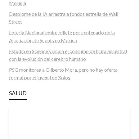
Morelia
Desplome de la IA arrastra a fondos estrella de Wall
Street
Lotería Nacional emite billete por centenario de la
Asociación de Scouts en México
Estudio en Science vincula el consumo de fruta ancestral
con la evolución del cerebro humano
PSG monitorea a Gilberto Mora, pero no hay oferta
formal por el juvenil de Xolos
SALUD