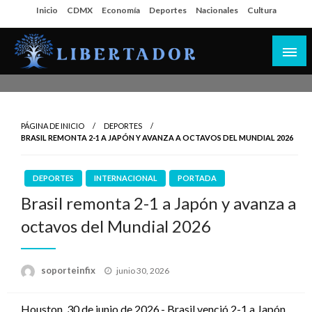
Salta
Inicio
CDMX
Economía
Deportes
Nacionales
Cultura
al
contenido
Libertador MX
PÁGINA DE INICIO
DEPORTES
BRASIL REMONTA 2-1 A JAPÓN Y AVANZA A OCTAVOS DEL MUNDIAL 2026
DEPORTES
INTERNACIONAL
PORTADA
Brasil remonta 2-1 a Japón y avanza a
octavos del Mundial 2026
Publicado
soporteinfix
junio 30, 2026
en
Houston, 30 de junio de 2026.- Brasil venció 2-1 a Japón