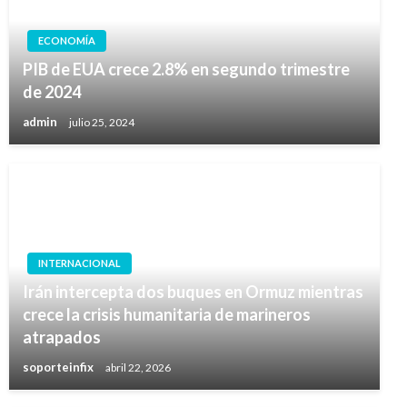
ECONOMÍA
PIB de EUA crece 2.8% en segundo trimestre
de 2024
admin
julio 25, 2024
INTERNACIONAL
Irán intercepta dos buques en Ormuz mientras
crece la crisis humanitaria de marineros
atrapados
soporteinfix
abril 22, 2026