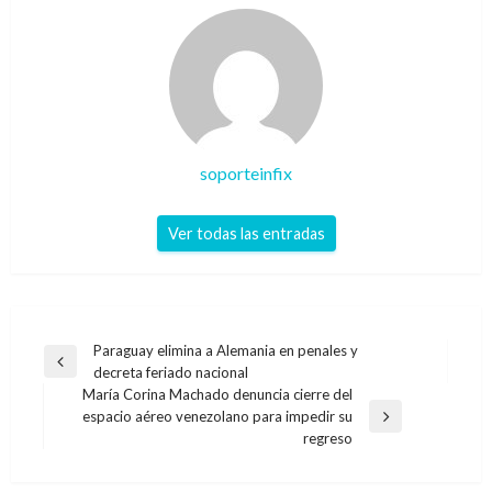
soporteinfix
Ver todas las entradas
Navegación
Paraguay elimina a Alemania en penales y
Entrada
decreta feriado nacional
de
anterior
María Corina Machado denuncia cierre del
entradas
espacio aéreo venezolano para impedir su
Entrada
regreso
siguiente