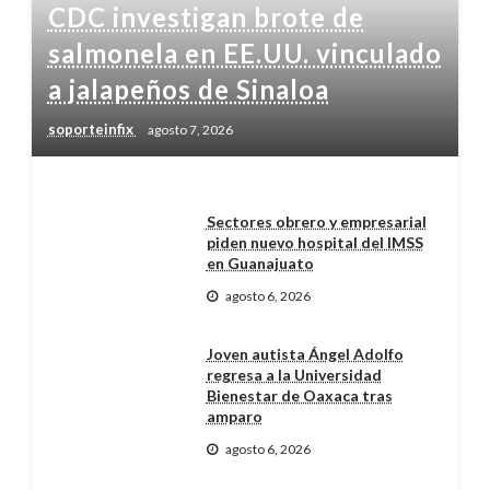
CDC investigan brote de
salmonela en EE.UU. vinculado
a jalapeños de Sinaloa
soporteinfix
agosto 7, 2026
Sectores obrero y empresarial
piden nuevo hospital del IMSS
en Guanajuato
agosto 6, 2026
Joven autista Ángel Adolfo
regresa a la Universidad
Bienestar de Oaxaca tras
amparo
agosto 6, 2026