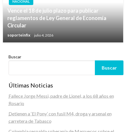
NACIONAL
Vence el 18 de julio plazo para publicar
reglamentos de Ley General de Economía
Circular
soporteinfix
julio 4, 2026
Buscar
Buscar
Últimas Noticias
Fallece Jorge Messi, padre de Lionel, a los 68 años en
Rosario
Detienen a ‘El Pony’ con fusil M4, droga y arsenal en
carretera de Tabasco
Colombia respalda soberanía de Marruecos sobre el