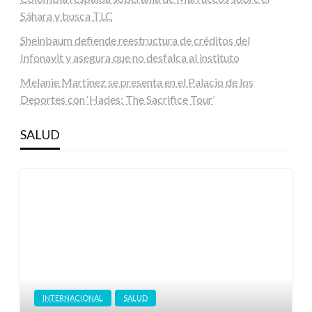
Sáhara y busca TLC
Sheinbaum defiende reestructura de créditos del
Infonavit y asegura que no desfalca al instituto
Melanie Martinez se presenta en el Palacio de los
Deportes con ‘Hades: The Sacrifice Tour’
SALUD
INTERNACIONAL
SALUD