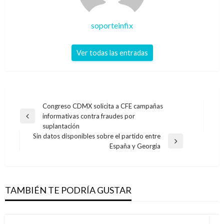
soporteinfix
Ver todas las entradas
Navegación
Congreso CDMX solicita a CFE campañas
informativas contra fraudes por
de
Entrada
suplantación
anterior
entradas
Sin datos disponibles sobre el partido entre
Entrada
España y Georgia
siguiente
TAMBIÉN TE PODRÍA GUSTAR