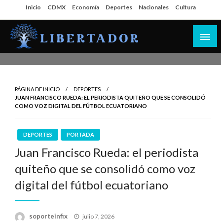
Salta
Inicio
CDMX
Economía
Deportes
Nacionales
Cultura
al
contenido
Libertador MX
PÁGINA DE INICIO
DEPORTES
JUAN FRANCISCO RUEDA: EL PERIODISTA QUITEÑO QUE SE CONSOLIDÓ
COMO VOZ DIGITAL DEL FÚTBOL ECUATORIANO
DEPORTES
PORTADA
Juan Francisco Rueda: el periodista
quiteño que se consolidó como voz
digital del fútbol ecuatoriano
Publicado
soporteinfix
julio 7, 2026