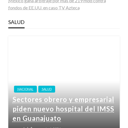
México gana arbitraje por más de 219 mdd contra
fondos de EE.UU. en caso TV Azteca
SALUD
NACIONAL
SALUD
Sectores obrero y empresarial
piden nuevo hospital del IMSS
en Guanajuato