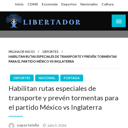
Salta
Inicio
CDMX
Economía
Deportes
Nacionales
Cultura
al
contenido
Libertador MX
PÁGINA DE INICIO
DEPORTES
HABILITAN RUTAS ESPECIALES DE TRANSPORTE Y PREVÉN TORMENTAS
PARA EL PARTIDO MÉXICO VS INGLATERRA
DEPORTES
NACIONAL
PORTADA
Habilitan rutas especiales de
transporte y prevén tormentas para
el partido México vs Inglaterra
Publicado
soporteinfix
julio 5, 2026