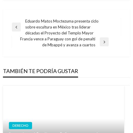
Navegación
Eduardo Matos Moctezuma presenta ciclo
sobre escultura en México tras liderar
de
Entrada
décadas el Proyecto del Templo Mayor
anterior
entradas
Francia vence a Paraguay con gol de penalti
Entrada
de Mbappé y avanza a cuartos
siguiente
TAMBIÉN TE PODRÍA GUSTAR
DERECHO