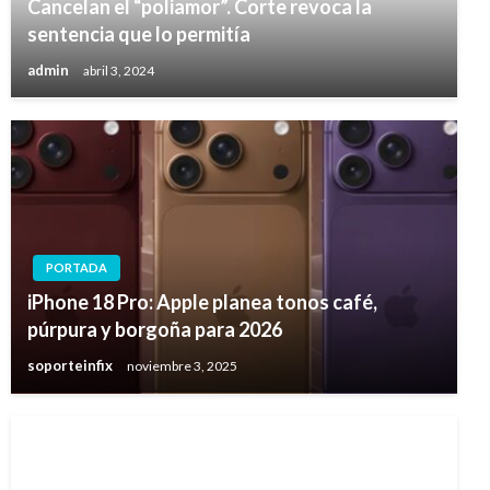
Cancelan el “poliamor”. Corte revoca la
sentencia que lo permitía
admin
abril 3, 2024
PORTADA
iPhone 18 Pro: Apple planea tonos café,
púrpura y borgoña para 2026
soporteinfix
noviembre 3, 2025